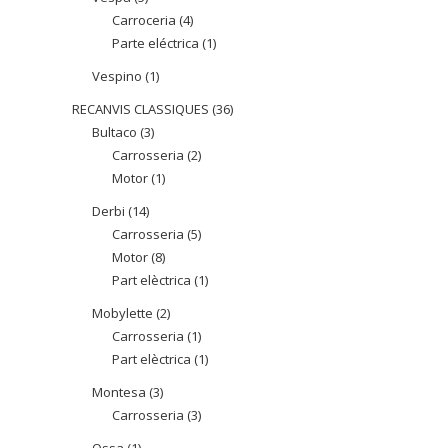
Carroceria
4
4
productes
Parte eléctrica
1
1
productes
producte
Vespino
1
1
producte
RECANVIS CLASSIQUES
36
36
Bultaco
3
3
productes
Carrosseria
2
2
productes
Motor
1
1
productes
producte
Derbi
14
14
Carrosseria
5
5
productes
Motor
8
8
productes
Part elèctrica
1
1
productes
producte
Mobylette
2
2
Carrosseria
1
1
productes
Part elèctrica
1
1
producte
producte
Montesa
3
3
Carrosseria
3
3
productes
productes