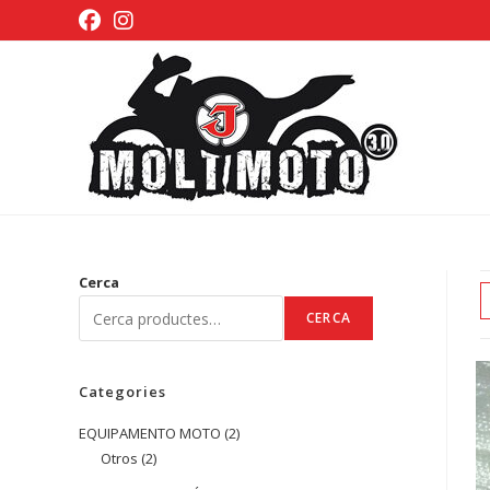
Vés
al
contingut
Cerca
CERCA
Categories
EQUIPAMENTO MOTO
2
2
Otros
2
2
productes
productes