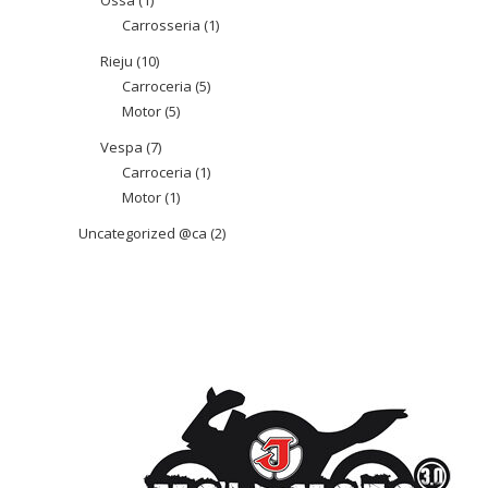
Ossa
1
1
Carrosseria
1
1
producte
producte
Rieju
10
10
Carroceria
5
5
productes
Motor
5
5
productes
productes
Vespa
7
7
Carroceria
1
1
productes
Motor
1
1
producte
producte
Uncategorized @ca
2
2
productes