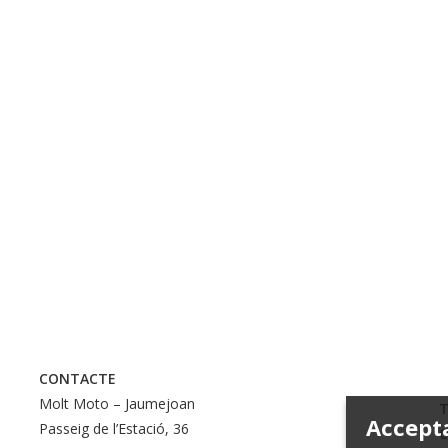
CONTACTE
Molt Moto – Jaumejoan
T
Accept
Passeig de l’Estació, 36
C