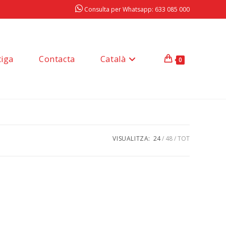
Consulta per Whatsapp: 633 085 000
tiga
Contacta
Català
0
VISUALITZA:
24
48
TOT