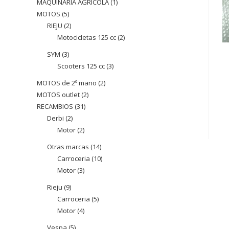
MAQUINARIA AGRÍCOLA
1
1
MOTOS
5
5
producte
RIEJU
2
2
productes
Motocicletas 125 cc
2
2
productes
productes
SYM
3
3
Scooters 125 cc
3
3
productes
productes
MOTOS de 2º mano
2
2
MOTOS outlet
2
2
productes
RECAMBIOS
31
31
productes
Derbi
2
2
productes
Motor
2
2
productes
productes
Otras marcas
14
14
Carroceria
10
10
productes
Motor
3
3
productes
productes
Rieju
9
9
Carroceria
5
5
productes
Motor
4
4
productes
productes
Vespa
5
5