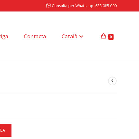
Consulta per Whatsapp: 633 085 000
tiga
Contacta
Català
0
l
LLA