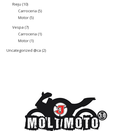
producte
Rieju
10
10
Carroceria
5
5
productes
Motor
5
5
productes
productes
Vespa
7
7
Carroceria
1
1
productes
Motor
1
1
producte
producte
Uncategorized @ca
2
2
productes