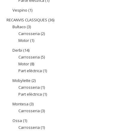
Parte eléctrica
1
1
productes
producte
Vespino
1
1
producte
RECANVIS CLASSIQUES
36
36
Bultaco
3
3
productes
Carrosseria
2
2
productes
Motor
1
1
productes
producte
Derbi
14
14
Carrosseria
5
5
productes
Motor
8
8
productes
Part elèctrica
1
1
productes
producte
Mobylette
2
2
Carrosseria
1
1
productes
Part elèctrica
1
1
producte
producte
Montesa
3
3
Carrosseria
3
3
productes
productes
Ossa
1
1
Carrosseria
1
1
producte