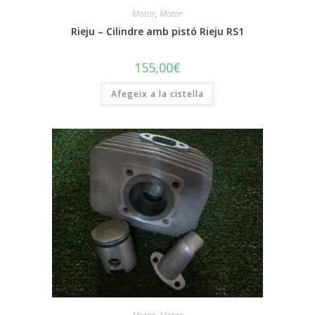
Motor
,
Motor
Rieju – Cilindre amb pistó Rieju RS1
155,00
€
Afegeix a la cistella