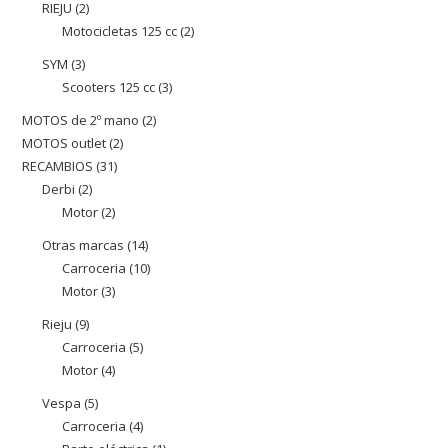
RIEJU
2
2
productes
Motocicletas 125 cc
2
2
productes
productes
SYM
3
3
Scooters 125 cc
3
3
productes
productes
MOTOS de 2º mano
2
2
MOTOS outlet
2
2
productes
RECAMBIOS
31
31
productes
Derbi
2
2
productes
Motor
2
2
productes
productes
Otras marcas
14
14
Carroceria
10
10
productes
Motor
3
3
productes
productes
Rieju
9
9
Carroceria
5
5
productes
Motor
4
4
productes
productes
Vespa
5
5
Carroceria
4
4
productes