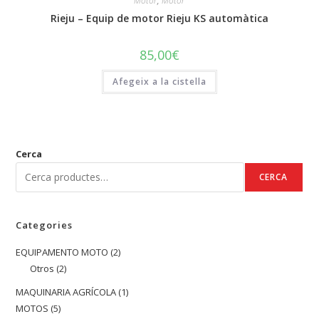
Motor
,
Motor
Rieju – Equip de motor Rieju KS automàtica
85,00
€
Afegeix a la cistella
Cerca
CERCA
Categories
EQUIPAMENTO MOTO
2
2
Otros
2
2
productes
productes
MAQUINARIA AGRÍCOLA
1
1
MOTOS
5
5
producte