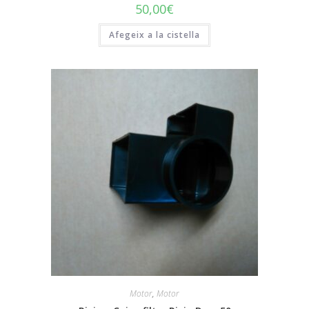
50,00
€
Afegeix a la cistella
Motor
,
Motor