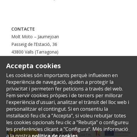
CONTACTE
Molt Moto – Jaumejoan
Passeig de l’Estació, 36
43800 Valls (Tarragona)
Accepta cookies
Les cookies són importants perquè influeixen en
l’experiència de navegació, ajuden a protegir la
privacitat i permeten fer peticions a través del web.
Telèfon:
977 601 323
Fem servir cookies pròpies i de tercers per millorar
Correu electrònic:
ventes@jaumejoan.com
l'experiència d'usuari, analitzar el trànsit del lloc web i
personalitzar el contingut. Si en consentiu la
instal·lació feu clic a "Accepta", si voleu rebutjar totes
les cookies opcionals feu clic a "Rebutja" o configureu
les preferències clicant a "Configura". Més informació
a la nostra
política de cookies
.