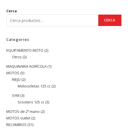
Cerca
CERCA
Categories
EQUIPAMENTO MOTO
2
2
Otros
2
2
productes
productes
MAQUINARIA AGRÍCOLA
1
1
MOTOS
5
5
producte
RIEJU
2
2
productes
Motocicletas 125 cc
2
2
productes
productes
SYM
3
3
Scooters 125 cc
3
3
productes
productes
MOTOS de 2º mano
2
2
MOTOS outlet
2
2
productes
RECAMBIOS
31
31
productes