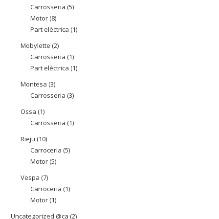
Carrosseria
5
5
productes
Motor
8
8
productes
Part elèctrica
1
1
productes
producte
Mobylette
2
2
Carrosseria
1
1
productes
Part elèctrica
1
1
producte
producte
Montesa
3
3
Carrosseria
3
3
productes
productes
Ossa
1
1
Carrosseria
1
1
producte
producte
Rieju
10
10
Carroceria
5
5
productes
Motor
5
5
productes
productes
Vespa
7
7
Carroceria
1
1
productes
Motor
1
1
producte
producte
Uncategorized @ca
2
2