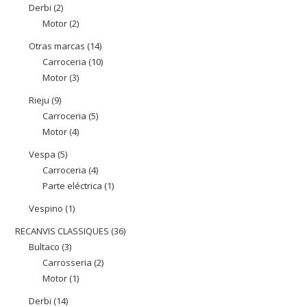
Derbi
2
2
productes
Motor
2
2
productes
productes
Otras marcas
14
14
Carroceria
10
10
productes
Motor
3
3
productes
productes
Rieju
9
9
Carroceria
5
5
productes
Motor
4
4
productes
productes
Vespa
5
5
Carroceria
4
4
productes
Parte eléctrica
1
1
productes
producte
Vespino
1
1
producte
RECANVIS CLASSIQUES
36
36
Bultaco
3
3
productes
Carrosseria
2
2
productes
Motor
1
1
productes
producte
Derbi
14
14