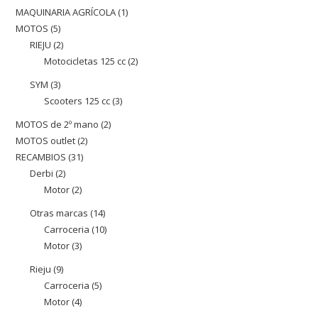
productes
MAQUINARIA AGRÍCOLA
1
1
MOTOS
5
5
producte
RIEJU
2
2
productes
Motocicletas 125 cc
2
2
productes
productes
SYM
3
3
Scooters 125 cc
3
3
productes
productes
MOTOS de 2º mano
2
2
MOTOS outlet
2
2
productes
RECAMBIOS
31
31
productes
Derbi
2
2
productes
Motor
2
2
productes
productes
Otras marcas
14
14
Carroceria
10
10
productes
Motor
3
3
productes
productes
Rieju
9
9
Carroceria
5
5
productes
Motor
4
4
productes