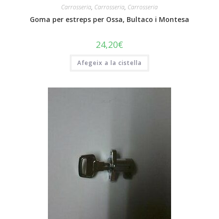
Carrosseria
,
Carrosseria
,
Carrosseria
Goma per estreps per Ossa, Bultaco i Montesa
24,20
€
Afegeix a la cistella