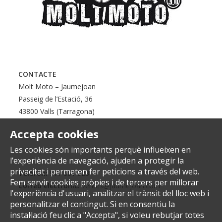
CONTACTE
Molt Moto – Jaumejoan
Passeig de l’Estació, 36
43800 Valls (Tarragona)
Accepta cookies
Les cookies són importants perquè influeixen en
l’experiència de navegació, ajuden a protegir la
privacitat i permeten fer peticions a través del web.
Telèfon:
977 601 323
Fem servir cookies pròpies i de tercers per millorar
Correu electrònic:
ventes@jaumejoan.com
l'experiència d'usuari, analitzar el trànsit del lloc web i
personalitzar el contingut. Si en consentiu la
instal·lació feu clic a "Accepta", si voleu rebutjar totes