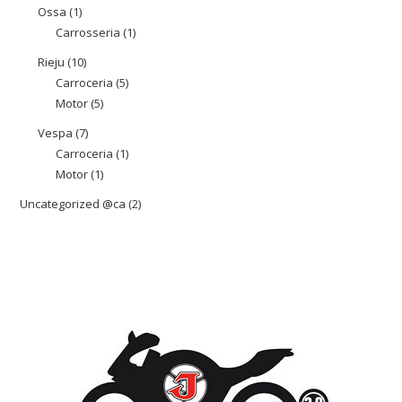
productes
Ossa
1
1
Carrosseria
1
1
producte
producte
Rieju
10
10
Carroceria
5
5
productes
Motor
5
5
productes
productes
Vespa
7
7
Carroceria
1
1
productes
Motor
1
1
producte
producte
Uncategorized @ca
2
2
productes