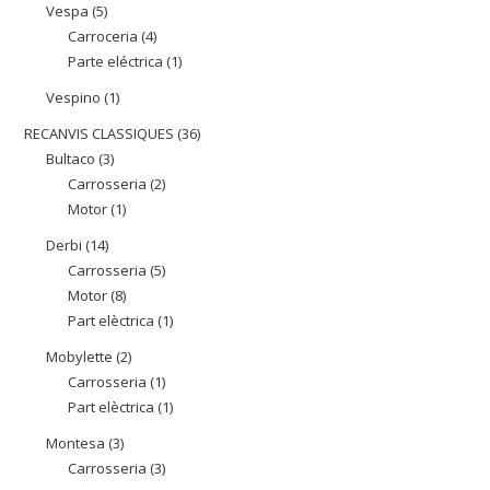
productes
Vespa
5
5
Carroceria
4
4
productes
Parte eléctrica
1
1
productes
producte
Vespino
1
1
producte
RECANVIS CLASSIQUES
36
36
Bultaco
3
3
productes
Carrosseria
2
2
productes
Motor
1
1
productes
producte
Derbi
14
14
Carrosseria
5
5
productes
Motor
8
8
productes
Part elèctrica
1
1
productes
producte
Mobylette
2
2
Carrosseria
1
1
productes
Part elèctrica
1
1
producte
producte
Montesa
3
3
Carrosseria
3
3
productes