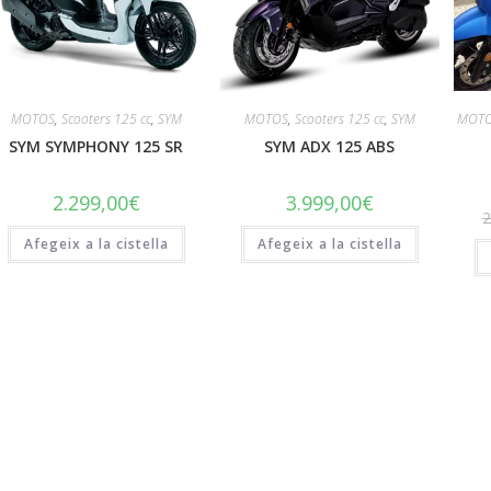
MOTOS
,
Scooters 125 cc
,
SYM
MOTOS
,
Scooters 125 cc
,
SYM
MOT
SYM SYMPHONY 125 SR
SYM ADX 125 ABS
2.299,00
€
3.999,00
€
2
Afegeix a la cistella
Afegeix a la cistella