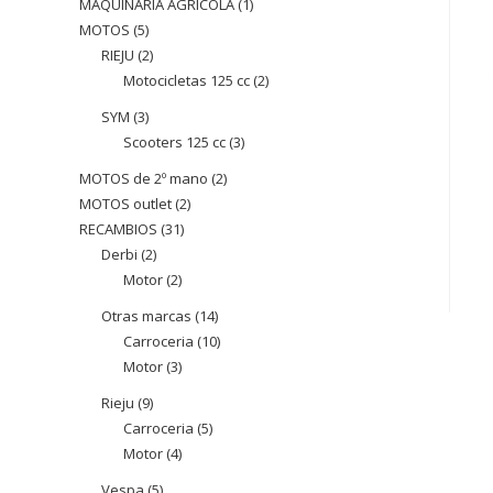
MAQUINARIA AGRÍCOLA
1
1
MOTOS
5
5
producte
RIEJU
2
2
productes
Motocicletas 125 cc
2
2
productes
productes
SYM
3
3
Scooters 125 cc
3
3
productes
productes
MOTOS de 2º mano
2
2
MOTOS outlet
2
2
productes
RECAMBIOS
31
31
productes
Derbi
2
2
productes
Motor
2
2
productes
productes
Otras marcas
14
14
Carroceria
10
10
productes
Motor
3
3
productes
productes
Rieju
9
9
Carroceria
5
5
productes
Motor
4
4
productes
productes
Vespa
5
5