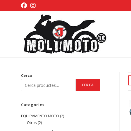
Vés
al
contingut
Cerca
CERCA
Categories
EQUIPAMENTO MOTO
2
2
Otros
2
2
productes
productes