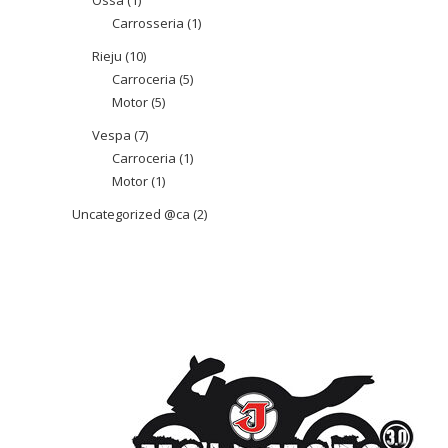
Ossa
1
1
Carrosseria
1
1
producte
producte
Rieju
10
10
Carroceria
5
5
productes
Motor
5
5
productes
productes
Vespa
7
7
Carroceria
1
1
productes
Motor
1
1
producte
producte
Uncategorized @ca
2
2
productes