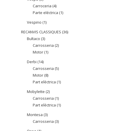
Carroceria
4
4
productes
Parte eléctrica
1
1
productes
producte
Vespino
1
1
producte
RECANVIS CLASSIQUES
36
36
Bultaco
3
3
productes
Carrosseria
2
2
productes
Motor
1
1
productes
producte
Derbi
14
14
Carrosseria
5
5
productes
Motor
8
8
productes
Part elèctrica
1
1
productes
producte
Mobylette
2
2
Carrosseria
1
1
productes
Part elèctrica
1
1
producte
producte
Montesa
3
3
Carrosseria
3
3
productes
productes