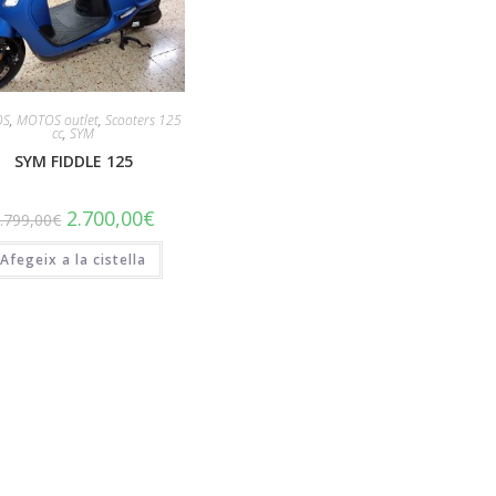
OS
,
MOTOS outlet
,
Scooters 125
cc
,
SYM
SYM FIDDLE 125
El
El
2.700,00
€
.799,00
€
preu
preu
original
actual
Afegeix a la cistella
era:
és:
2.799,00€.
2.700,00€.