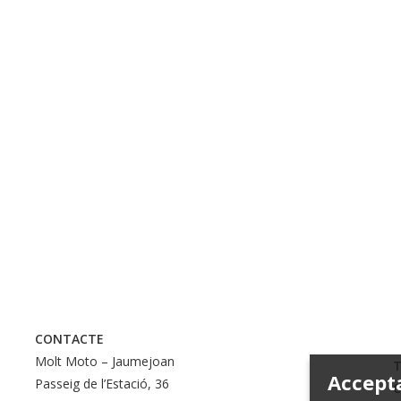
CONTACTE
Molt Moto – Jaumejoan
T
Accept
Passeig de l’Estació, 36
C