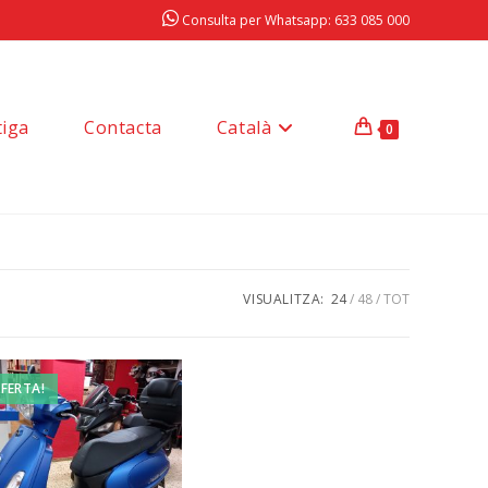
Consulta per Whatsapp: 633 085 000
tiga
Contacta
Català
0
VISUALITZA:
24
48
TOT
FERTA!