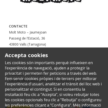
CONTACTE
Molt Moto – Jaumejoan
Passeig de l’Estació, 36
43800 Valls (Tarragona)
Accepta cookies
Les cookies són importants perquè influeixen en
l’experiència de navegació, ajuden a protegir la
privacitat i permeten fer peticions a través del web.
Telèfon:
977 601 323
Fem servir cookies pròpies i de tercers per millorar
Correu electrònic:
ventes@jaumejoan.com
l'experiència d'usuari, analitzar el trànsit del lloc web i
personalitzar el contingut. Si en consentiu la
instal·lació feu clic a "Accepta", si voleu rebutjar totes
les cookies opcionals feu clic a "Rebutja" o configureu
les preferències clicant a "Configura". Més informació