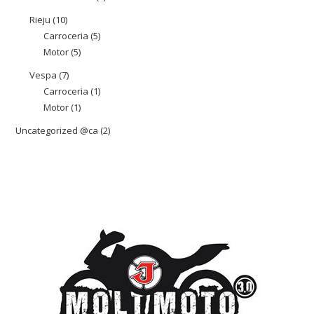
producte
Rieju
10
10
Carroceria
5
5
productes
Motor
5
5
productes
productes
Vespa
7
7
Carroceria
1
1
productes
Motor
1
1
producte
producte
Uncategorized @ca
2
2
productes