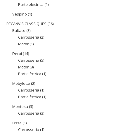
Parte eléctrica
1
1
productes
producte
Vespino
1
1
producte
RECANVIS CLASSIQUES
36
36
Bultaco
3
3
productes
Carrosseria
2
2
productes
Motor
1
1
productes
producte
Derbi
14
14
Carrosseria
5
5
productes
Motor
8
8
productes
Part elèctrica
1
1
productes
producte
Mobylette
2
2
Carrosseria
1
1
productes
Part elèctrica
1
1
producte
producte
Montesa
3
3
Carrosseria
3
3
productes
productes
Ossa
1
1
Carrosseria
1
1
producte