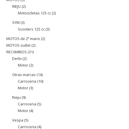
producte
RIEJU
2
2
productes
Motocicletas 125 cc
2
2
productes
productes
SYM
3
3
Scooters 125 cc
3
3
productes
productes
MOTOS de 2º mano
2
2
MOTOS outlet
2
2
productes
RECAMBIOS
31
31
productes
Derbi
2
2
productes
Motor
2
2
productes
productes
Otras marcas
14
14
Carroceria
10
10
productes
Motor
3
3
productes
productes
Rieju
9
9
Carroceria
5
5
productes
Motor
4
4
productes
productes
Vespa
5
5
Carroceria
4
4
productes