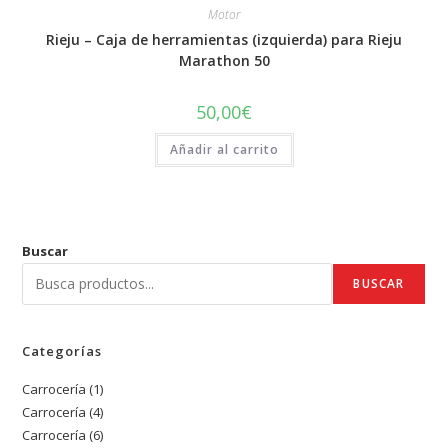
Motor
Rieju – Caja de herramientas (izquierda) para Rieju
Marathon 50
50,00
€
Añadir al carrito
Buscar
BUSCAR
Categorías
Carrocería
1
1
Carrocería
4
4
producto
Carrocería
6
6
productos