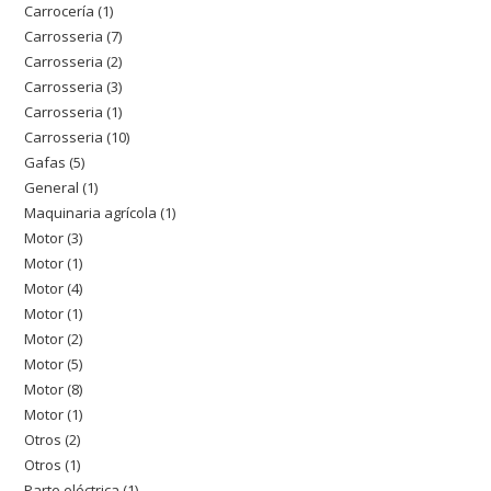
Carrocería
1
1
productos
Carrosseria
7
7
producto
Carrosseria
2
2
productos
Carrosseria
3
3
productos
Carrosseria
1
1
productos
Carrosseria
10
10
producto
Gafas
5
5
productos
General
1
1
productos
Maquinaria agrícola
1
1
producto
Motor
3
3
producto
Motor
1
1
productos
Motor
4
4
producto
Motor
1
1
productos
Motor
2
2
producto
Motor
5
5
productos
Motor
8
8
productos
Motor
1
1
productos
Otros
2
2
producto
Otros
1
1
productos
Parte eléctrica
1
1