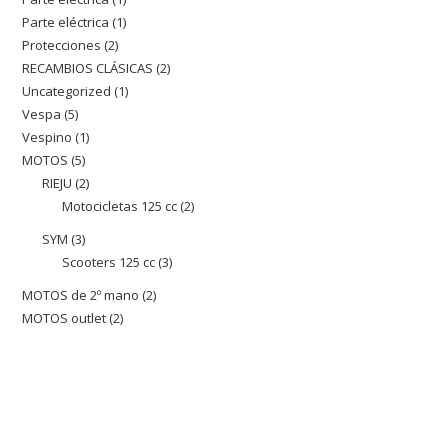
producto
Parte eléctrica
1
1
producto
Protecciones
2
2
producto
RECAMBIOS CLÁSICAS
2
2
productos
Uncategorized
1
1
productos
Vespa
5
5
producto
Vespino
1
1
productos
MOTOS
5
5
producto
RIEJU
2
2
productos
Motocicletas 125 cc
2
2
productos
productos
SYM
3
3
Scooters 125 cc
3
3
productos
productos
MOTOS de 2º mano
2
2
MOTOS outlet
2
2
productos
productos