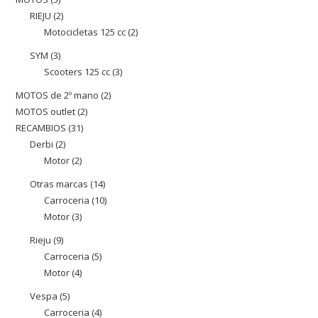
producte
RIEJU
2
2
productes
Motocicletas 125 cc
2
2
productes
productes
SYM
3
3
Scooters 125 cc
3
3
productes
productes
MOTOS de 2º mano
2
2
MOTOS outlet
2
2
productes
RECAMBIOS
31
31
productes
Derbi
2
2
productes
Motor
2
2
productes
productes
Otras marcas
14
14
Carroceria
10
10
productes
Motor
3
3
productes
productes
Rieju
9
9
Carroceria
5
5
productes
Motor
4
4
productes
productes
Vespa
5
5
Carroceria
4
4
productes