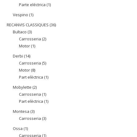
Parte eléctrica
1
1
productes
producte
Vespino
1
1
producte
RECANVIS CLASSIQUES
36
36
Bultaco
3
3
productes
Carrosseria
2
2
productes
Motor
1
1
productes
producte
Derbi
14
14
Carrosseria
5
5
productes
Motor
8
8
productes
Part elèctrica
1
1
productes
producte
Mobylette
2
2
Carrosseria
1
1
productes
Part elèctrica
1
1
producte
producte
Montesa
3
3
Carrosseria
3
3
productes
productes
Ossa
1
1
Carrosseria
1
1
producte