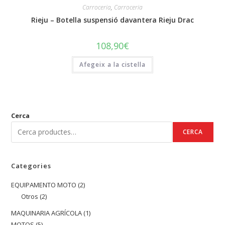
Carroceria
,
Carroceria
Rieju – Botella suspensió davantera Rieju Drac
108,90
€
Afegeix a la cistella
Cerca
CERCA
Categories
EQUIPAMENTO MOTO
2
2
Otros
2
2
productes
productes
MAQUINARIA AGRÍCOLA
1
1
MOTOS
5
5