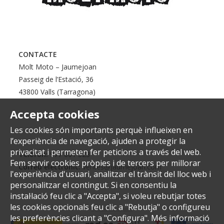
CONTACTE
Molt Moto – Jaumejoan
Passeig de l’Estació, 36
43800 Valls (Tarragona)
Accepta cookies
Les cookies són importants perquè influeixen en
l’experiència de navegació, ajuden a protegir la
privacitat i permeten fer peticions a través del web.
Telèfon:
977 601 323
Fem servir cookies pròpies i de tercers per millorar
Correu electrònic:
ventes@jaumejoan.com
l'experiència d'usuari, analitzar el trànsit del lloc web i
personalitzar el contingut. Si en consentiu la
instal·lació feu clic a "Accepta", si voleu rebutjar totes
les cookies opcionals feu clic a "Rebutja" o configureu
les preferències clicant a "Configura". Més informació