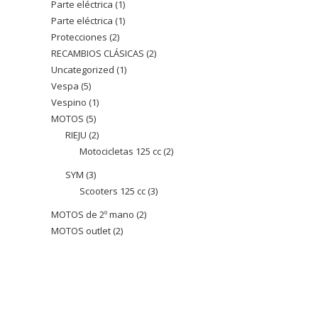
Parte eléctrica
1
1
productos
Parte eléctrica
1
1
producto
Protecciones
2
2
producto
RECAMBIOS CLÁSICAS
2
2
productos
Uncategorized
1
1
productos
Vespa
5
5
producto
Vespino
1
1
productos
MOTOS
5
5
producto
RIEJU
2
2
productos
Motocicletas 125 cc
2
2
productos
productos
SYM
3
3
Scooters 125 cc
3
3
productos
productos
MOTOS de 2º mano
2
2
MOTOS outlet
2
2
productos
productos