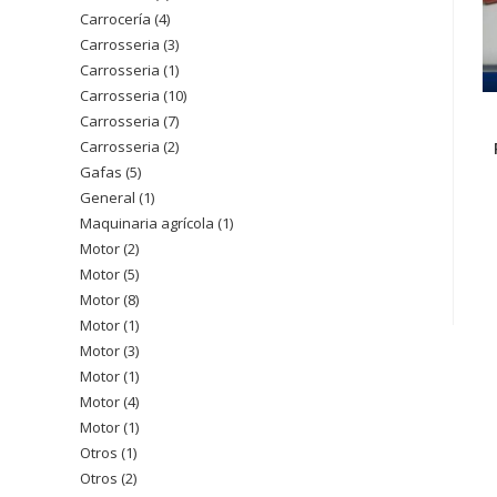
Carrocería
4
4
producto
Carrosseria
3
3
productos
Carrosseria
1
1
productos
Carrosseria
10
10
producto
Carrosseria
7
7
productos
Carrosseria
2
2
productos
Gafas
5
5
productos
General
1
1
productos
Maquinaria agrícola
1
1
producto
Motor
2
2
producto
Motor
5
5
productos
Motor
8
8
productos
Motor
1
1
productos
Motor
3
3
producto
Motor
1
1
productos
Motor
4
4
producto
Motor
1
1
productos
Otros
1
1
producto
Otros
2
2
producto