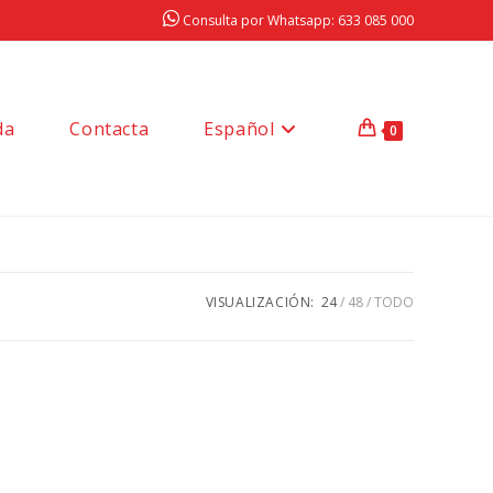
Consulta por Whatsapp: 633 085 000
da
Contacta
Español
0
VISUALIZACIÓN:
24
48
TODO