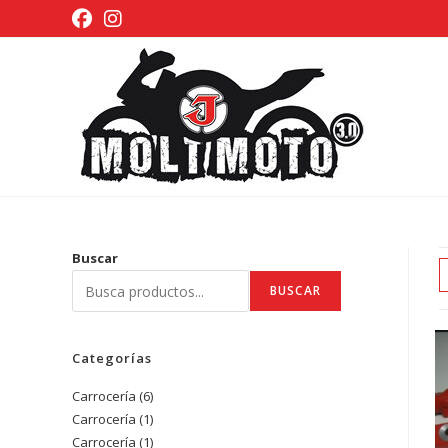
Ir
al
contenido
Buscar
BUSCAR
Categorías
Carrocería
6
6
Carrocería
1
1
productos
Carrocería
1
1
producto