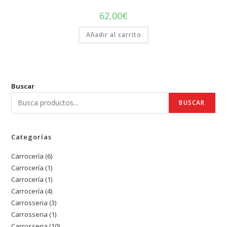
62,00
€
Añadir al carrito
Buscar
BUSCAR
Categorías
Carrocería
6
6
Carrocería
1
1
productos
Carrocería
1
1
producto
Carrocería
4
4
producto
Carrosseria
3
3
productos
Carrosseria
1
1
productos
Carrosseria
10
10