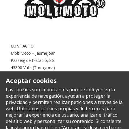
CONTACTO
Molt Moto – Jaumejoan
Passeig de l’Estació, 36
43800 Valls (Tarragona)
Aceptar cookies
Las cookies son importantes porque influyen en la
experiencia de navegación, ayudan a proteger la
privacidad y permiten realizar peticiones a través de la
Teléfono:
977 601 323
web. Utilizamos cookies propias y de terceros para
Correo electrónico:
ventes@jaumejoan.com
mejorar la experiencia de usuario, analizar el tráfico
del sitio web y personalizar su contenido. Si consiente
la instalación haga clic en "Aceptar", si desea rechazar