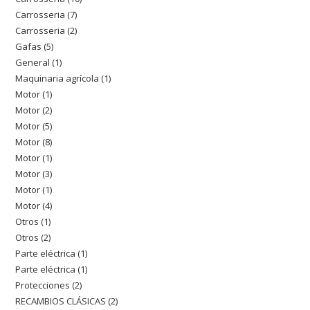
producto
Carrosseria
7
7
productos
Carrosseria
2
2
productos
Gafas
5
5
productos
General
1
1
productos
Maquinaria agrícola
1
1
producto
Motor
1
1
producto
Motor
2
2
producto
Motor
5
5
productos
Motor
8
8
productos
Motor
1
1
productos
Motor
3
3
producto
Motor
1
1
productos
Motor
4
4
producto
Otros
1
1
productos
Otros
2
2
producto
Parte eléctrica
1
1
productos
Parte eléctrica
1
1
producto
Protecciones
2
2
producto
RECAMBIOS CLÁSICAS
2
2
productos