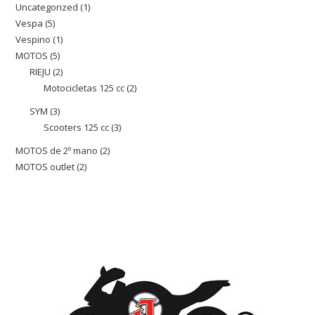
Uncategorized
1
1
productos
Vespa
5
5
producto
Vespino
1
1
productos
MOTOS
5
5
producto
RIEJU
2
2
productos
Motocicletas 125 cc
2
2
productos
productos
SYM
3
3
Scooters 125 cc
3
3
productos
productos
MOTOS de 2º mano
2
2
MOTOS outlet
2
2
productos
productos