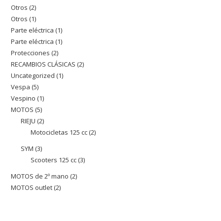
Otros
2
2
productos
Otros
1
1
productos
Parte eléctrica
1
1
producto
Parte eléctrica
1
1
producto
Protecciones
2
2
producto
RECAMBIOS CLÁSICAS
2
2
productos
Uncategorized
1
1
productos
Vespa
5
5
producto
Vespino
1
1
productos
MOTOS
5
5
producto
RIEJU
2
2
productos
Motocicletas 125 cc
2
2
productos
productos
SYM
3
3
Scooters 125 cc
3
3
productos
productos
MOTOS de 2º mano
2
2
MOTOS outlet
2
2
productos
productos