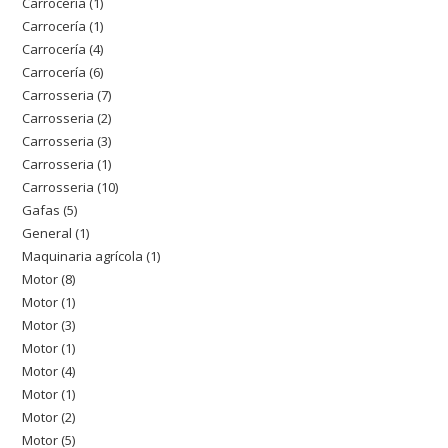
Carrocería
1
1
Carrocería
1
1
producto
Carrocería
4
4
producto
Carrocería
6
6
productos
Carrosseria
7
7
productos
Carrosseria
2
2
productos
Carrosseria
3
3
productos
Carrosseria
1
1
productos
Carrosseria
10
10
producto
Gafas
5
5
productos
General
1
1
productos
Maquinaria agrícola
1
1
producto
Motor
8
8
producto
Motor
1
1
productos
Motor
3
3
producto
Motor
1
1
productos
Motor
4
4
producto
Motor
1
1
productos
Motor
2
2
producto
Motor
5
5
productos