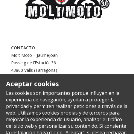
CONTACTO
Molt Moto – Jaumejoan
Passeig de l’Estació, 36
43800 Valls (Tarragona)
Aceptar cookies
Las cookies son importantes porque influyen en la
experiencia de navegación, ayudan a proteger la
privacidad y permiten realizar peticiones a través de la
Teléfono:
977 601 323
web. Utilizamos cookies propias y de terceros para
Correo electrónico:
ventes@jaumejoan.com
mejorar la experiencia de usuario, analizar el tráfico
del sitio web y personalizar su contenido. Si consiente
la instalación haga clic en "Aceptar", si desea rechazar