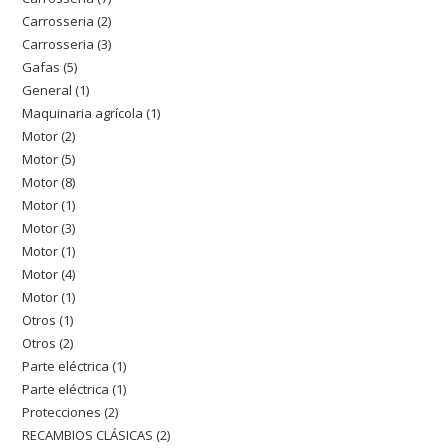
productos
Carrosseria
2
2
productos
Carrosseria
3
3
productos
Gafas
5
5
productos
General
1
1
productos
Maquinaria agrícola
1
1
producto
Motor
2
2
producto
Motor
5
5
productos
Motor
8
8
productos
Motor
1
1
productos
Motor
3
3
producto
Motor
1
1
productos
Motor
4
4
producto
Motor
1
1
productos
Otros
1
1
producto
Otros
2
2
producto
Parte eléctrica
1
1
productos
Parte eléctrica
1
1
producto
Protecciones
2
2
producto
RECAMBIOS CLÁSICAS
2
2
productos