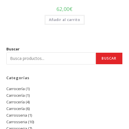
62,00
€
Añadir al carrito
Buscar
BUSCAR
Categorías
Carrocería
1
1
Carrocería
1
1
producto
Carrocería
4
4
producto
Carrocería
6
6
productos
Carrosseria
1
1
productos
Carrosseria
10
10
producto
Carrosseria
7
7