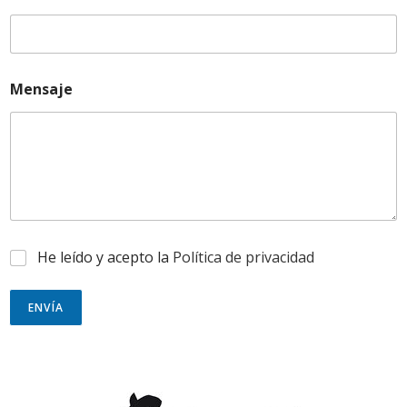
Mensaje
P
He leído y acepto la
Política de privacidad
r
i
v
ENVÍA
a
c
i
d
a