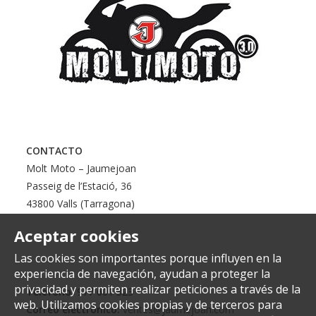
d
*
CONTACTO
Molt Moto – Jaumejoan
Passeig de l’Estació, 36
43800 Valls (Tarragona)
Aceptar cookies
Las cookies son importantes porque influyen en la
experiencia de navegación, ayudan a proteger la
privacidad y permiten realizar peticiones a través de la
Teléfono:
977 601 323
web. Utilizamos cookies propias y de terceros para
Correo electrónico:
ventes@jaumejoan.com