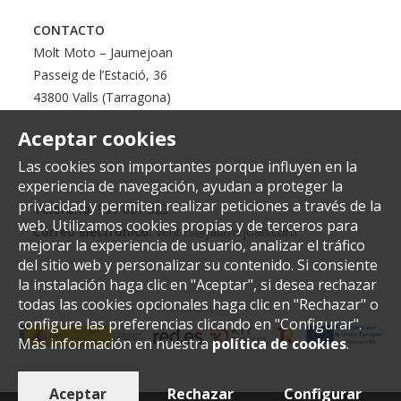
CONTACTO
Molt Moto – Jaumejoan
Passeig de l’Estació, 36
43800 Valls (Tarragona)
Aceptar cookies
Las cookies son importantes porque influyen en la
experiencia de navegación, ayudan a proteger la
privacidad y permiten realizar peticiones a través de la
Teléfono:
977 601 323
web. Utilizamos cookies propias y de terceros para
Correo electrónico:
ventes@jaumejoan.com
mejorar la experiencia de usuario, analizar el tráfico
del sitio web y personalizar su contenido. Si consiente
la instalación haga clic en "Aceptar", si desea rechazar
todas las cookies opcionales haga clic en "Rechazar" o
configure las preferencias clicando en "Configurar".
Más información en nuestra
política de cookies
.
Aceptar
Rechazar
Configurar