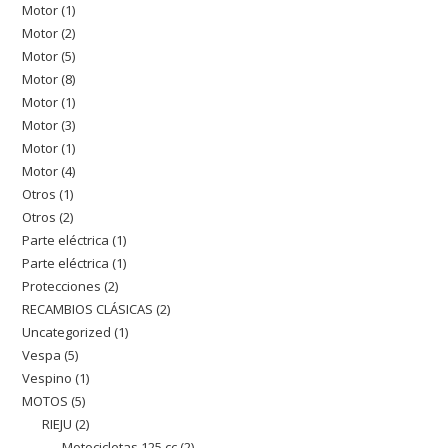
Motor
1
1
producto
Motor
2
2
producto
Motor
5
5
productos
Motor
8
8
productos
Motor
1
1
productos
Motor
3
3
producto
Motor
1
1
productos
Motor
4
4
producto
Otros
1
1
productos
Otros
2
2
producto
Parte eléctrica
1
1
productos
Parte eléctrica
1
1
producto
Protecciones
2
2
producto
RECAMBIOS CLÁSICAS
2
2
productos
Uncategorized
1
1
productos
Vespa
5
5
producto
Vespino
1
1
productos
MOTOS
5
5
producto
RIEJU
2
2
productos
Motocicletas 125 cc
2
2