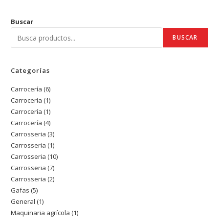
Buscar
BUSCAR
Categorías
Carrocería
6
6
Carrocería
1
1
productos
Carrocería
1
1
producto
Carrocería
4
4
producto
Carrosseria
3
3
productos
Carrosseria
1
1
productos
Carrosseria
10
10
producto
Carrosseria
7
7
productos
Carrosseria
2
2
productos
Gafas
5
5
productos
General
1
1
productos
Maquinaria agrícola
1
1
producto