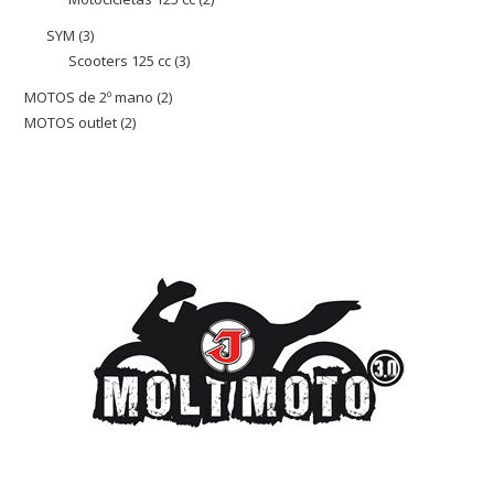
productos
productos
SYM
3
3
Scooters 125 cc
3
3
productos
productos
MOTOS de 2º mano
2
2
MOTOS outlet
2
2
productos
productos