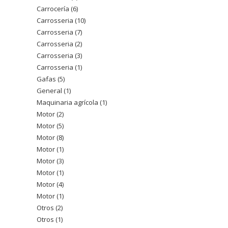
Carrocería
6
6
productos
Carrosseria
10
10
productos
Carrosseria
7
7
productos
Carrosseria
2
2
productos
Carrosseria
3
3
productos
Carrosseria
1
1
productos
Gafas
5
5
producto
General
1
1
productos
Maquinaria agrícola
1
1
producto
Motor
2
2
producto
Motor
5
5
productos
Motor
8
8
productos
Motor
1
1
productos
Motor
3
3
producto
Motor
1
1
productos
Motor
4
4
producto
Motor
1
1
productos
Otros
2
2
producto
Otros
1
1
productos