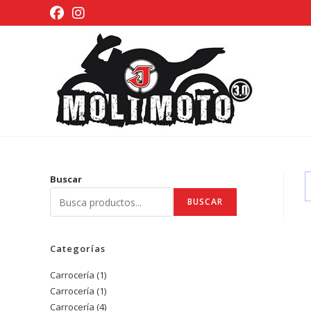
Ir
al
contenido
Buscar
BUSCAR
Categorías
Carrocería
1
1
Carrocería
1
1
producto
Carrocería
4
4
producto