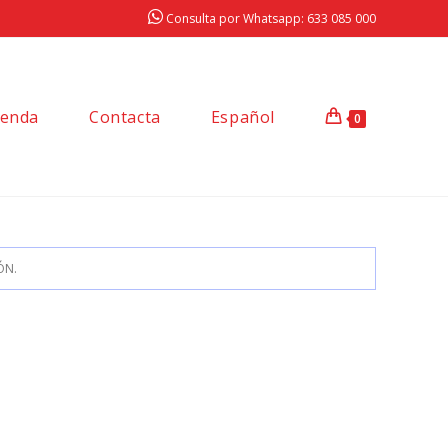
Consulta por Whatsapp: 633 085 000
ienda
Contacta
Español
0
ÓN.