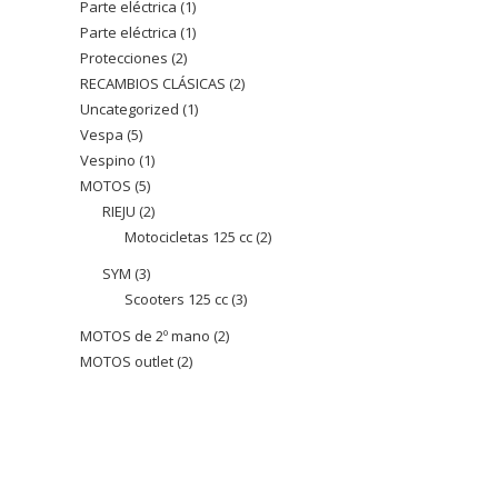
Parte eléctrica
1
1
producto
Parte eléctrica
1
1
producto
Protecciones
2
2
producto
RECAMBIOS CLÁSICAS
2
2
productos
Uncategorized
1
1
productos
Vespa
5
5
producto
Vespino
1
1
productos
MOTOS
5
5
producto
RIEJU
2
2
productos
Motocicletas 125 cc
2
2
productos
productos
SYM
3
3
Scooters 125 cc
3
3
productos
productos
MOTOS de 2º mano
2
2
MOTOS outlet
2
2
productos
productos