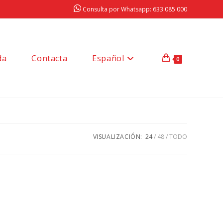
Consulta por Whatsapp: 633 085 000
da
Contacta
Español
0
VISUALIZACIÓN:
24
48
TODO