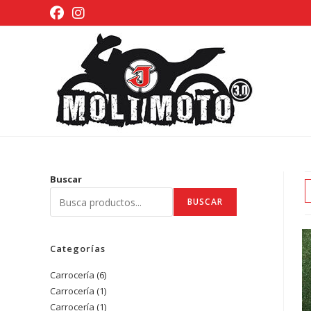
Ir
al
contenido
Buscar
BUSCAR
Categorías
Carrocería
6
6
Carrocería
1
1
productos
Carrocería
1
1
producto