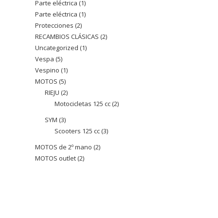
Parte eléctrica
1
1
productos
Parte eléctrica
1
1
producto
Protecciones
2
2
producto
RECAMBIOS CLÁSICAS
2
2
productos
Uncategorized
1
1
productos
Vespa
5
5
producto
Vespino
1
1
productos
MOTOS
5
5
producto
RIEJU
2
2
productos
Motocicletas 125 cc
2
2
productos
productos
SYM
3
3
Scooters 125 cc
3
3
productos
productos
MOTOS de 2º mano
2
2
MOTOS outlet
2
2
productos
productos