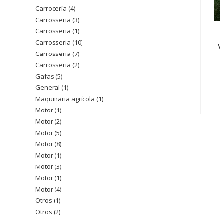
Carrocería
4
4
producto
Carrosseria
3
3
productos
Carrosseria
1
1
productos
Carrosseria
10
10
producto
Carrosseria
7
7
productos
Carrosseria
2
2
productos
Gafas
5
5
productos
General
1
1
productos
Maquinaria agrícola
1
1
producto
Motor
1
1
producto
Motor
2
2
producto
Motor
5
5
productos
Motor
8
8
productos
Motor
1
1
productos
Motor
3
3
producto
Motor
1
1
productos
Motor
4
4
producto
Otros
1
1
productos
Otros
2
2
producto