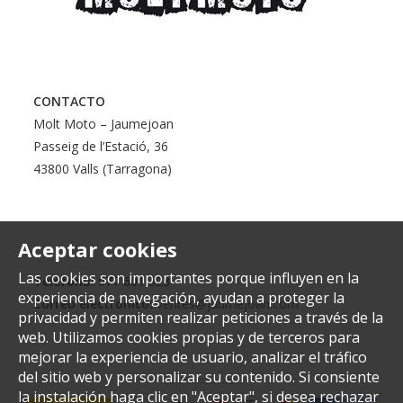
CONTACTO
Molt Moto – Jaumejoan
Passeig de l’Estació, 36
43800 Valls (Tarragona)
Aceptar cookies
Las cookies son importantes porque influyen en la
Teléfono:
977 601 323
experiencia de navegación, ayudan a proteger la
Correo electrónico:
ventes@jaumejoan.com
privacidad y permiten realizar peticiones a través de la
web. Utilizamos cookies propias y de terceros para
mejorar la experiencia de usuario, analizar el tráfico
del sitio web y personalizar su contenido. Si consiente
la instalación haga clic en "Aceptar", si desea rechazar