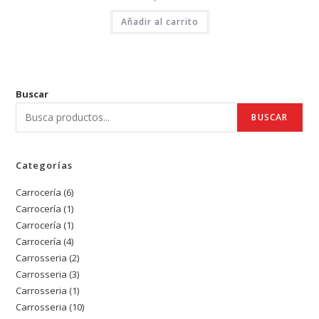
Añadir al carrito
Buscar
BUSCAR
Categorías
Carrocería
6
6
Carrocería
1
1
productos
Carrocería
1
1
producto
Carrocería
4
4
producto
Carrosseria
2
2
productos
Carrosseria
3
3
productos
Carrosseria
1
1
productos
Carrosseria
10
10
producto