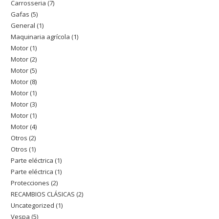
Carrosseria
7
7
productos
Gafas
5
5
productos
General
1
1
productos
Maquinaria agrícola
1
1
producto
Motor
1
1
producto
Motor
2
2
producto
Motor
5
5
productos
Motor
8
8
productos
Motor
1
1
productos
Motor
3
3
producto
Motor
1
1
productos
Motor
4
4
producto
Otros
2
2
productos
Otros
1
1
productos
Parte eléctrica
1
1
producto
Parte eléctrica
1
1
producto
Protecciones
2
2
producto
RECAMBIOS CLÁSICAS
2
2
productos
Uncategorized
1
1
productos
Vespa
5
5
producto