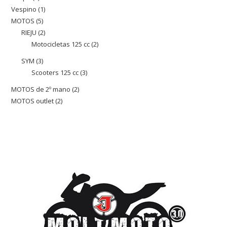
Vespino
1
1
productos
MOTOS
5
5
producto
RIEJU
2
2
productos
Motocicletas 125 cc
2
2
productos
productos
SYM
3
3
Scooters 125 cc
3
3
productos
productos
MOTOS de 2º mano
2
2
MOTOS outlet
2
2
productos
productos