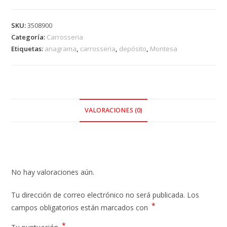
Anagrama
depósito
SKU:
3508900
cantidad
Categoría:
Carrosseria
Etiquetas:
anagrama
,
carrosseria
,
depósito
,
Montesa
VALORACIONES (0)
Valoraciones
No hay valoraciones aún.
Tu dirección de correo electrónico no será publicada.
Los
*
campos obligatorios están marcados con
*