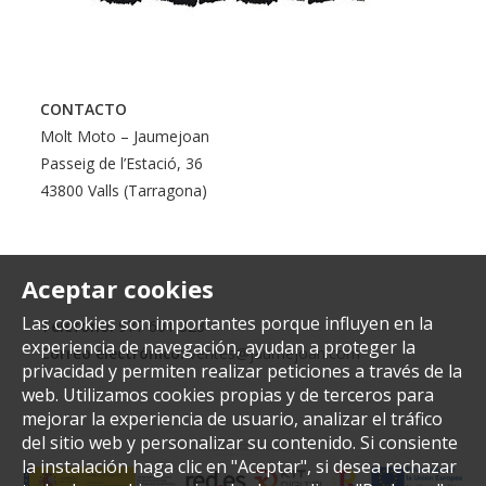
CONTACTO
Molt Moto – Jaumejoan
Passeig de l’Estació, 36
43800 Valls (Tarragona)
Aceptar cookies
Las cookies son importantes porque influyen en la
Teléfono:
977 601 323
experiencia de navegación, ayudan a proteger la
Correo electrónico:
ventes@jaumejoan.com
privacidad y permiten realizar peticiones a través de la
web. Utilizamos cookies propias y de terceros para
mejorar la experiencia de usuario, analizar el tráfico
del sitio web y personalizar su contenido. Si consiente
la instalación haga clic en "Aceptar", si desea rechazar