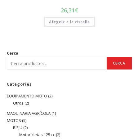
26,31
€
Afegeix a la cistella
Cerca
CERCA
Categories
EQUIPAMENTO MOTO
2
2
Otros
2
2
productes
productes
MAQUINARIA AGRÍCOLA
1
1
MOTOS
5
5
producte
RIEJU
2
2
productes
Motocicletas 125 cc
2
2
productes