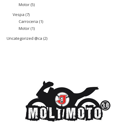
Motor
5
5
productes
productes
Vespa
7
7
Carroceria
1
1
productes
Motor
1
1
producte
producte
Uncategorized @ca
2
2
productes