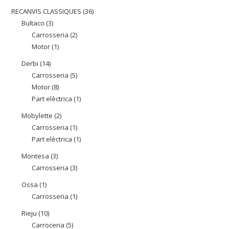
producte
RECANVIS CLASSIQUES
36
36
Bultaco
3
3
productes
Carrosseria
2
2
productes
Motor
1
1
productes
producte
Derbi
14
14
Carrosseria
5
5
productes
Motor
8
8
productes
Part elèctrica
1
1
productes
producte
Mobylette
2
2
Carrosseria
1
1
productes
Part elèctrica
1
1
producte
producte
Montesa
3
3
Carrosseria
3
3
productes
productes
Ossa
1
1
Carrosseria
1
1
producte
producte
Rieju
10
10
Carroceria
5
5
productes