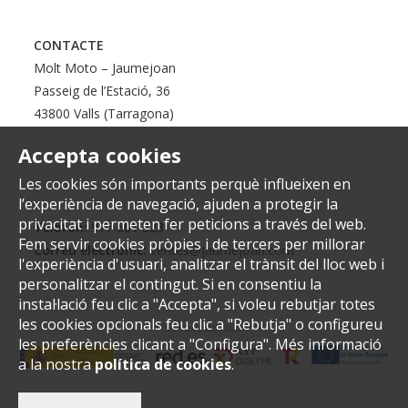
CONTACTE
Molt Moto – Jaumejoan
Passeig de l’Estació, 36
43800 Valls (Tarragona)
Accepta cookies
Les cookies són importants perquè influeixen en
l’experiència de navegació, ajuden a protegir la
privacitat i permeten fer peticions a través del web.
Telèfon:
977 601 323
Fem servir cookies pròpies i de tercers per millorar
Correu electrònic:
ventes@jaumejoan.com
l'experiència d'usuari, analitzar el trànsit del lloc web i
personalitzar el contingut. Si en consentiu la
instal·lació feu clic a "Accepta", si voleu rebutjar totes
les cookies opcionals feu clic a "Rebutja" o configureu
les preferències clicant a "Configura". Més informació
a la nostra
política de cookies
.