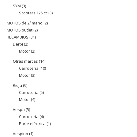
productes
SYM
3
3
Scooters 125 cc
3
3
productes
productes
MOTOS de 2º mano
2
2
MOTOS outlet
2
2
productes
RECAMBIOS
31
31
productes
Derbi
2
2
productes
Motor
2
2
productes
productes
Otras marcas
14
14
Carroceria
10
10
productes
Motor
3
3
productes
productes
Rieju
9
9
Carroceria
5
5
productes
Motor
4
4
productes
productes
Vespa
5
5
Carroceria
4
4
productes
Parte eléctrica
1
1
productes
producte
Vespino
1
1