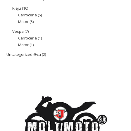
producte
Rieju
10
10
Carroceria
5
5
productes
Motor
5
5
productes
productes
Vespa
7
7
Carroceria
1
1
productes
Motor
1
1
producte
producte
Uncategorized @ca
2
2
productes