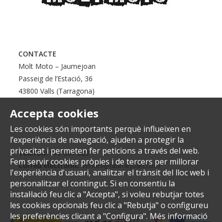
CONTACTE
Molt Moto – Jaumejoan
Passeig de l’Estació, 36
43800 Valls (Tarragona)
Accepta cookies
Les cookies són importants perquè influeixen en
l’experiència de navegació, ajuden a protegir la
privacitat i permeten fer peticions a través del web.
Telèfon:
977 601 323
Fem servir cookies pròpies i de tercers per millorar
Correu electrònic:
ventes@jaumejoan.com
l'experiència d'usuari, analitzar el trànsit del lloc web i
personalitzar el contingut. Si en consentiu la
instal·lació feu clic a "Accepta", si voleu rebutjar totes
les cookies opcionals feu clic a "Rebutja" o configureu
les preferències clicant a "Configura". Més informació