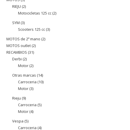
producte
RIEJU
2
2
productes
Motocicletas 125 cc
2
2
productes
productes
SYM
3
3
Scooters 125 cc
3
3
productes
productes
MOTOS de 2º mano
2
2
MOTOS outlet
2
2
productes
RECAMBIOS
31
31
productes
Derbi
2
2
productes
Motor
2
2
productes
productes
Otras marcas
14
14
Carroceria
10
10
productes
Motor
3
3
productes
productes
Rieju
9
9
Carroceria
5
5
productes
Motor
4
4
productes
productes
Vespa
5
5
Carroceria
4
4
productes