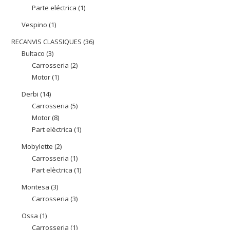
Parte eléctrica
1
1
productes
producte
Vespino
1
1
producte
RECANVIS CLASSIQUES
36
36
Bultaco
3
3
productes
Carrosseria
2
2
productes
Motor
1
1
productes
producte
Derbi
14
14
Carrosseria
5
5
productes
Motor
8
8
productes
Part elèctrica
1
1
productes
producte
Mobylette
2
2
Carrosseria
1
1
productes
Part elèctrica
1
1
producte
producte
Montesa
3
3
Carrosseria
3
3
productes
productes
Ossa
1
1
Carrosseria
1
1
producte