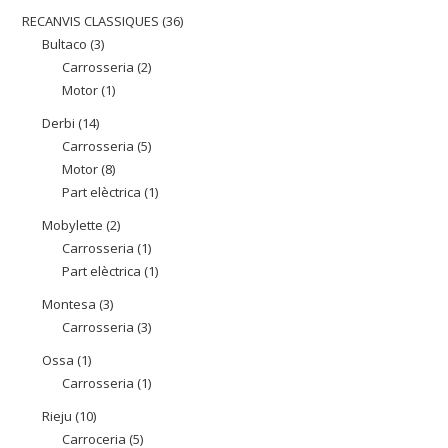
producte
RECANVIS CLASSIQUES
36
36
Bultaco
3
3
productes
Carrosseria
2
2
productes
Motor
1
1
productes
producte
Derbi
14
14
Carrosseria
5
5
productes
Motor
8
8
productes
Part elèctrica
1
1
productes
producte
Mobylette
2
2
Carrosseria
1
1
productes
Part elèctrica
1
1
producte
producte
Montesa
3
3
Carrosseria
3
3
productes
productes
Ossa
1
1
Carrosseria
1
1
producte
producte
Rieju
10
10
Carroceria
5
5
productes