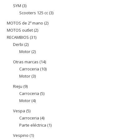
productes
SYM
3
3
Scooters 125 cc
3
3
productes
productes
MOTOS de 2º mano
2
2
MOTOS outlet
2
2
productes
RECAMBIOS
31
31
productes
Derbi
2
2
productes
Motor
2
2
productes
productes
Otras marcas
14
14
Carroceria
10
10
productes
Motor
3
3
productes
productes
Rieju
9
9
Carroceria
5
5
productes
Motor
4
4
productes
productes
Vespa
5
5
Carroceria
4
4
productes
Parte eléctrica
1
1
productes
producte
Vespino
1
1