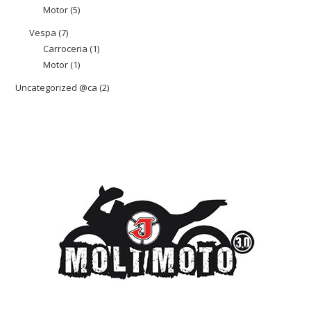
Motor
5
5
productes
productes
Vespa
7
7
Carroceria
1
1
productes
Motor
1
1
producte
producte
Uncategorized @ca
2
2
productes