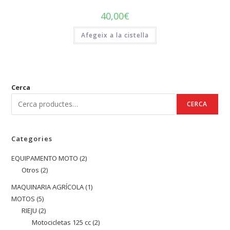
40,00
€
Afegeix a la cistella
Cerca
CERCA
Categories
EQUIPAMENTO MOTO
2
2
Otros
2
2
productes
productes
MAQUINARIA AGRÍCOLA
1
1
MOTOS
5
5
producte
RIEJU
2
2
productes
Motocicletas 125 cc
2
2
productes