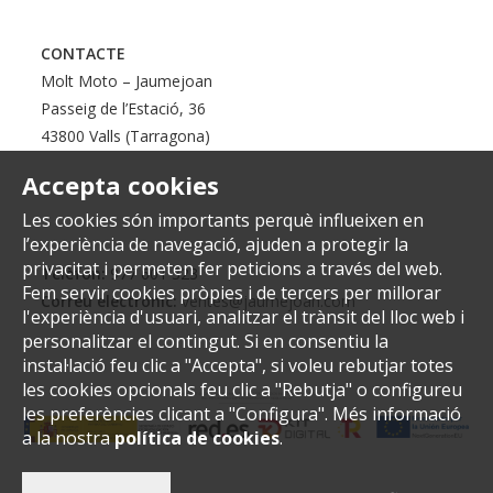
CONTACTE
Molt Moto – Jaumejoan
Passeig de l’Estació, 36
43800 Valls (Tarragona)
Accepta cookies
Les cookies són importants perquè influeixen en
l’experiència de navegació, ajuden a protegir la
privacitat i permeten fer peticions a través del web.
Telèfon:
977 601 323
Fem servir cookies pròpies i de tercers per millorar
Correu electrònic:
ventes@jaumejoan.com
l'experiència d'usuari, analitzar el trànsit del lloc web i
personalitzar el contingut. Si en consentiu la
instal·lació feu clic a "Accepta", si voleu rebutjar totes
les cookies opcionals feu clic a "Rebutja" o configureu
les preferències clicant a "Configura". Més informació
a la nostra
política de cookies
.