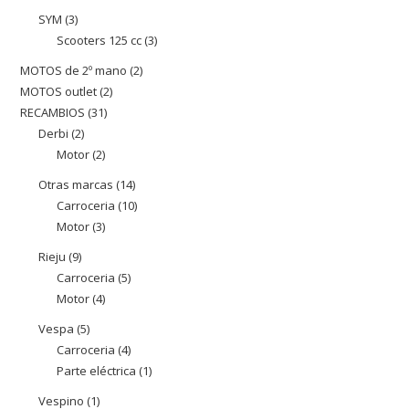
productes
SYM
3
3
Scooters 125 cc
3
3
productes
productes
MOTOS de 2º mano
2
2
MOTOS outlet
2
2
productes
RECAMBIOS
31
31
productes
Derbi
2
2
productes
Motor
2
2
productes
productes
Otras marcas
14
14
Carroceria
10
10
productes
Motor
3
3
productes
productes
Rieju
9
9
Carroceria
5
5
productes
Motor
4
4
productes
productes
Vespa
5
5
Carroceria
4
4
productes
Parte eléctrica
1
1
productes
producte
Vespino
1
1