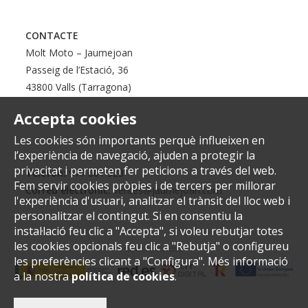
CONTACTE
Molt Moto – Jaumejoan
Passeig de l’Estació, 36
43800 Valls (Tarragona)
Accepta cookies
Les cookies són importants perquè influeixen en
l’experiència de navegació, ajuden a protegir la
privacitat i permeten fer peticions a través del web.
Telèfon:
977 601 323
Fem servir cookies pròpies i de tercers per millorar
Correu electrònic:
ventes@jaumejoan.com
l'experiència d'usuari, analitzar el trànsit del lloc web i
personalitzar el contingut. Si en consentiu la
instal·lació feu clic a "Accepta", si voleu rebutjar totes
les cookies opcionals feu clic a "Rebutja" o configureu
les preferències clicant a "Configura". Més informació
a la nostra
política de cookies
.