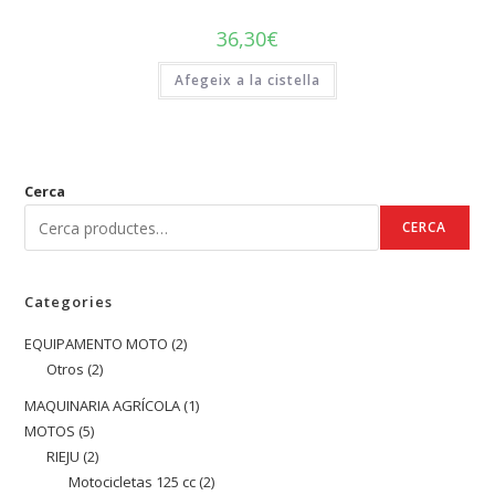
36,30
€
Afegeix a la cistella
Cerca
CERCA
Categories
EQUIPAMENTO MOTO
2
2
Otros
2
2
productes
productes
MAQUINARIA AGRÍCOLA
1
1
MOTOS
5
5
producte
RIEJU
2
2
productes
Motocicletas 125 cc
2
2
productes