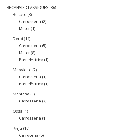
producte
RECANVIS CLASSIQUES
36
36
Bultaco
3
3
productes
Carrosseria
2
2
productes
Motor
1
1
productes
producte
Derbi
14
14
Carrosseria
5
5
productes
Motor
8
8
productes
Part elèctrica
1
1
productes
producte
Mobylette
2
2
Carrosseria
1
1
productes
Part elèctrica
1
1
producte
producte
Montesa
3
3
Carrosseria
3
3
productes
productes
Ossa
1
1
Carrosseria
1
1
producte
producte
Rieju
10
10
Carroceria
5
5
productes