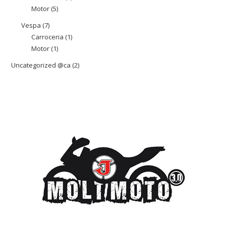
Motor
5
5
productes
productes
Vespa
7
7
Carroceria
1
1
productes
Motor
1
1
producte
producte
Uncategorized @ca
2
2
productes