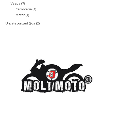
productes
Vespa
7
7
Carroceria
1
1
productes
Motor
1
1
producte
producte
Uncategorized @ca
2
2
productes