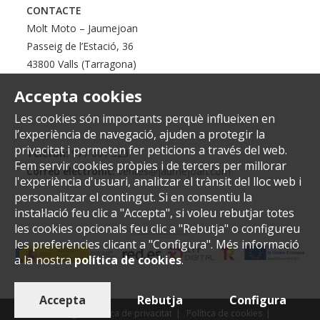
CONTACTE
Molt Moto – Jaumejoan
Passeig de l’Estació, 36
43800 Valls (Tarragona)
Accepta cookies
Les cookies són importants perquè influeixen en
l’experiència de navegació, ajuden a protegir la
privacitat i permeten fer peticions a través del web.
Telèfon:
977 601 323
Fem servir cookies pròpies i de tercers per millorar
Correu electrònic:
ventes@jaumejoan.com
l'experiència d'usuari, analitzar el trànsit del lloc web i
personalitzar el contingut. Si en consentiu la
instal·lació feu clic a "Accepta", si voleu rebutjar totes
les cookies opcionals feu clic a "Rebutja" o configureu
les preferències clicant a "Configura". Més informació
a la nostra
política de cookies
.
Accepta
Rebutja
Configura
Avís legal i Política de privacitat
Política de cookies