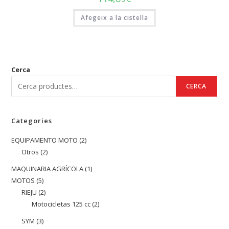
Afegeix a la cistella
Cerca
CERCA
Categories
EQUIPAMENTO MOTO
2
2
Otros
2
2
productes
productes
MAQUINARIA AGRÍCOLA
1
1
MOTOS
5
5
producte
RIEJU
2
2
productes
Motocicletas 125 cc
2
2
productes
productes
SYM
3
3