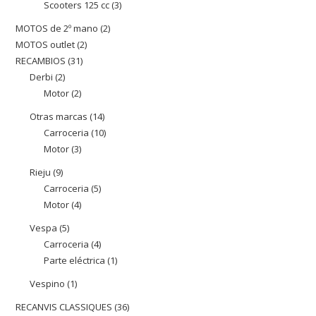
Scooters 125 cc
3
3
productes
productes
MOTOS de 2º mano
2
2
MOTOS outlet
2
2
productes
RECAMBIOS
31
31
productes
Derbi
2
2
productes
Motor
2
2
productes
productes
Otras marcas
14
14
Carroceria
10
10
productes
Motor
3
3
productes
productes
Rieju
9
9
Carroceria
5
5
productes
Motor
4
4
productes
productes
Vespa
5
5
Carroceria
4
4
productes
Parte eléctrica
1
1
productes
producte
Vespino
1
1
producte
RECANVIS CLASSIQUES
36
36