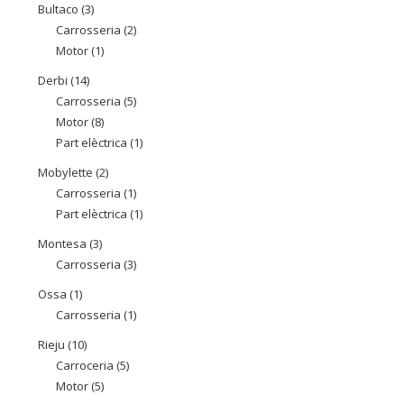
Bultaco
3
3
productes
Carrosseria
2
2
productes
Motor
1
1
productes
producte
Derbi
14
14
Carrosseria
5
5
productes
Motor
8
8
productes
Part elèctrica
1
1
productes
producte
Mobylette
2
2
Carrosseria
1
1
productes
Part elèctrica
1
1
producte
producte
Montesa
3
3
Carrosseria
3
3
productes
productes
Ossa
1
1
Carrosseria
1
1
producte
producte
Rieju
10
10
Carroceria
5
5
productes
Motor
5
5
productes