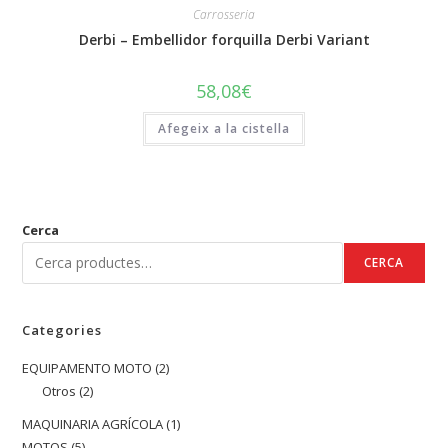
Carrosseria
Derbi – Embellidor forquilla Derbi Variant
58,08
€
Afegeix a la cistella
Cerca
CERCA
Categories
EQUIPAMENTO MOTO
2
2
Otros
2
2
productes
productes
MAQUINARIA AGRÍCOLA
1
1
MOTOS
5
5