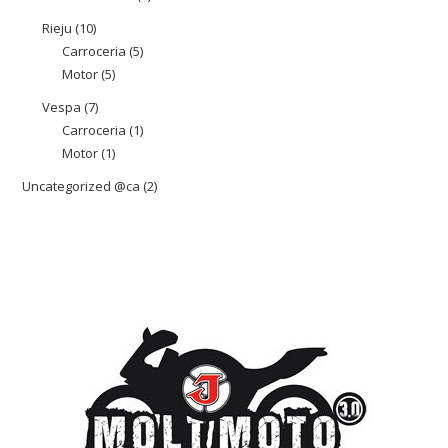
producte
Rieju
10
10
Carroceria
5
5
productes
Motor
5
5
productes
productes
Vespa
7
7
Carroceria
1
1
productes
Motor
1
1
producte
producte
Uncategorized @ca
2
2
productes