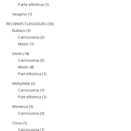
Parte eléctrica
1
1
productes
producte
Vespino
1
1
producte
RECANVIS CLASSIQUES
36
36
Bultaco
3
3
productes
Carrosseria
2
2
productes
Motor
1
1
productes
producte
Derbi
14
14
Carrosseria
5
5
productes
Motor
8
8
productes
Part elèctrica
1
1
productes
producte
Mobylette
2
2
Carrosseria
1
1
productes
Part elèctrica
1
1
producte
producte
Montesa
3
3
Carrosseria
3
3
productes
productes
Ossa
1
1
Carrosseria
1
1
producte