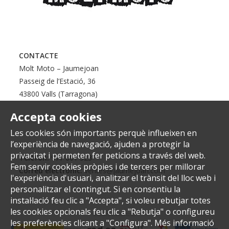
CONTACTE
Molt Moto – Jaumejoan
Passeig de l’Estació, 36
43800 Valls (Tarragona)
Accepta cookies
Les cookies són importants perquè influeixen en
l’experiència de navegació, ajuden a protegir la
privacitat i permeten fer peticions a través del web.
Telèfon:
977 601 323
Fem servir cookies pròpies i de tercers per millorar
Correu electrònic:
ventes@jaumejoan.com
l'experiència d'usuari, analitzar el trànsit del lloc web i
personalitzar el contingut. Si en consentiu la
instal·lació feu clic a "Accepta", si voleu rebutjar totes
les cookies opcionals feu clic a "Rebutja" o configureu
les preferències clicant a "Configura". Més informació