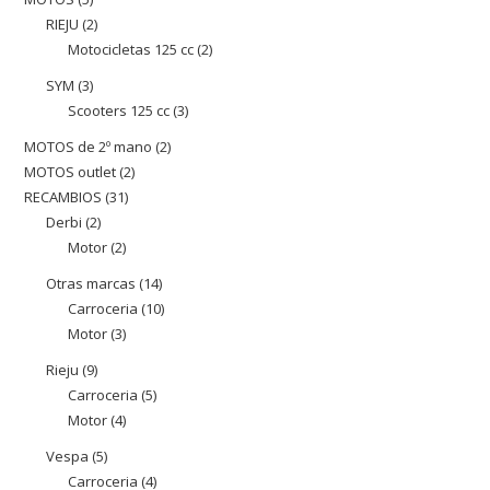
producte
RIEJU
2
2
productes
Motocicletas 125 cc
2
2
productes
productes
SYM
3
3
Scooters 125 cc
3
3
productes
productes
MOTOS de 2º mano
2
2
MOTOS outlet
2
2
productes
RECAMBIOS
31
31
productes
Derbi
2
2
productes
Motor
2
2
productes
productes
Otras marcas
14
14
Carroceria
10
10
productes
Motor
3
3
productes
productes
Rieju
9
9
Carroceria
5
5
productes
Motor
4
4
productes
productes
Vespa
5
5
Carroceria
4
4
productes