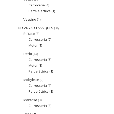
Carroceria
4
4
productes
Parte eléctrica
1
1
productes
producte
Vespino
1
1
producte
RECANVIS CLASSIQUES
36
36
Bultaco
3
3
productes
Carrosseria
2
2
productes
Motor
1
1
productes
producte
Derbi
14
14
Carrosseria
5
5
productes
Motor
8
8
productes
Part elèctrica
1
1
productes
producte
Mobylette
2
2
Carrosseria
1
1
productes
Part elèctrica
1
1
producte
producte
Montesa
3
3
Carrosseria
3
3
productes
productes