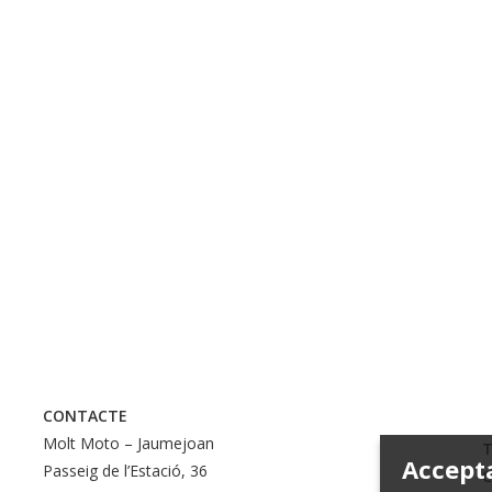
CONTACTE
Molt Moto – Jaumejoan
T
Accept
Passeig de l’Estació, 36
C