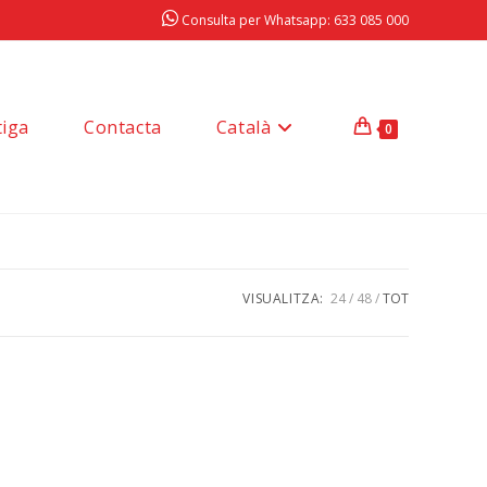
Consulta per Whatsapp: 633 085 000
tiga
Contacta
Català
0
VISUALITZA:
24
48
TOT