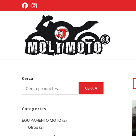
Vés
al
contingut
Cerca
CERCA
Categories
EQUIPAMENTO MOTO
2
2
Otros
2
2
productes
productes