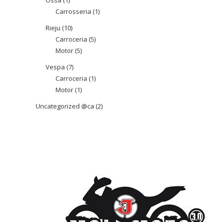
Ossa
1
1
Carrosseria
1
1
producte
producte
Rieju
10
10
Carroceria
5
5
productes
Motor
5
5
productes
productes
Vespa
7
7
Carroceria
1
1
productes
Motor
1
1
producte
producte
Uncategorized @ca
2
2
productes