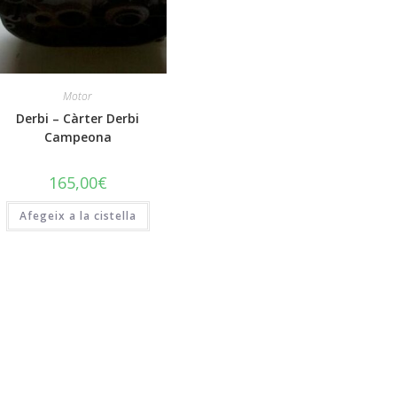
Motor
Derbi – Càrter Derbi
Campeona
165,00
€
Afegeix a la cistella