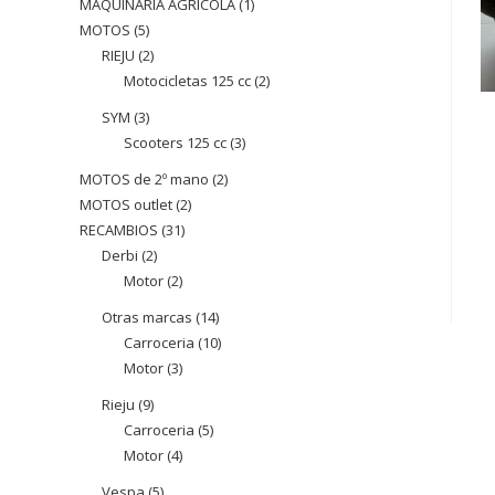
MAQUINARIA AGRÍCOLA
1
1
MOTOS
5
5
producte
RIEJU
2
2
productes
Motocicletas 125 cc
2
2
productes
productes
SYM
3
3
Scooters 125 cc
3
3
productes
productes
MOTOS de 2º mano
2
2
MOTOS outlet
2
2
productes
RECAMBIOS
31
31
productes
Derbi
2
2
productes
Motor
2
2
productes
productes
Otras marcas
14
14
Carroceria
10
10
productes
Motor
3
3
productes
productes
Rieju
9
9
Carroceria
5
5
productes
Motor
4
4
productes
productes
Vespa
5
5