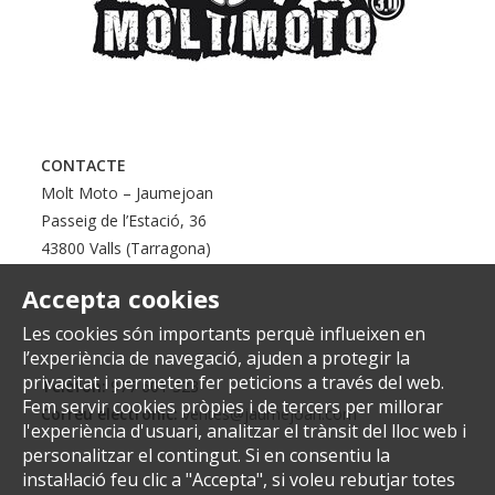
CONTACTE
Molt Moto – Jaumejoan
Passeig de l’Estació, 36
43800 Valls (Tarragona)
Accepta cookies
Les cookies són importants perquè influeixen en
l’experiència de navegació, ajuden a protegir la
privacitat i permeten fer peticions a través del web.
Telèfon:
977 601 323
Fem servir cookies pròpies i de tercers per millorar
Correu electrònic:
ventes@jaumejoan.com
l'experiència d'usuari, analitzar el trànsit del lloc web i
personalitzar el contingut. Si en consentiu la
instal·lació feu clic a "Accepta", si voleu rebutjar totes