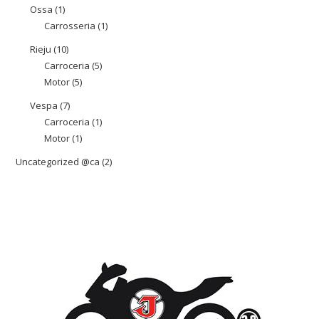
productes
Ossa
1
1
Carrosseria
1
1
producte
producte
Rieju
10
10
Carroceria
5
5
productes
Motor
5
5
productes
productes
Vespa
7
7
Carroceria
1
1
productes
Motor
1
1
producte
producte
Uncategorized @ca
2
2
productes