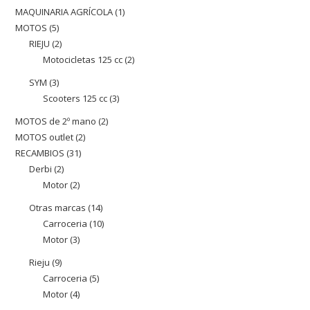
productes
MAQUINARIA AGRÍCOLA
1
1
MOTOS
5
5
producte
RIEJU
2
2
productes
Motocicletas 125 cc
2
2
productes
productes
SYM
3
3
Scooters 125 cc
3
3
productes
productes
MOTOS de 2º mano
2
2
MOTOS outlet
2
2
productes
RECAMBIOS
31
31
productes
Derbi
2
2
productes
Motor
2
2
productes
productes
Otras marcas
14
14
Carroceria
10
10
productes
Motor
3
3
productes
productes
Rieju
9
9
Carroceria
5
5
productes
Motor
4
4
productes