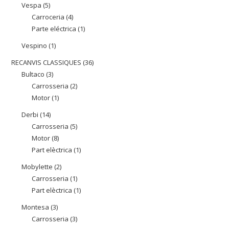
productes
Vespa
5
5
Carroceria
4
4
productes
Parte eléctrica
1
1
productes
producte
Vespino
1
1
producte
RECANVIS CLASSIQUES
36
36
Bultaco
3
3
productes
Carrosseria
2
2
productes
Motor
1
1
productes
producte
Derbi
14
14
Carrosseria
5
5
productes
Motor
8
8
productes
Part elèctrica
1
1
productes
producte
Mobylette
2
2
Carrosseria
1
1
productes
Part elèctrica
1
1
producte
producte
Montesa
3
3
Carrosseria
3
3
productes