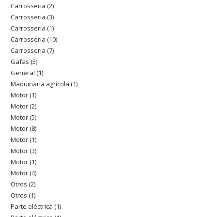
Carrosseria
2
2
productos
Carrosseria
3
3
productos
Carrosseria
1
1
productos
Carrosseria
10
10
producto
Carrosseria
7
7
productos
Gafas
5
5
productos
General
1
1
productos
Maquinaria agrícola
1
1
producto
Motor
1
1
producto
Motor
2
2
producto
Motor
5
5
productos
Motor
8
8
productos
Motor
1
1
productos
Motor
3
3
producto
Motor
1
1
productos
Motor
4
4
producto
Otros
2
2
productos
Otros
1
1
productos
Parte eléctrica
1
1
producto