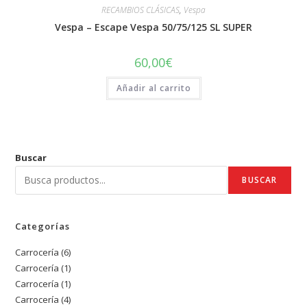
RECAMBIOS CLÁSICAS
,
Vespa
Vespa – Escape Vespa 50/75/125 SL SUPER
60,00
€
Añadir al carrito
Buscar
BUSCAR
Categorías
Carrocería
6
6
Carrocería
1
1
productos
Carrocería
1
1
producto
Carrocería
4
4
producto