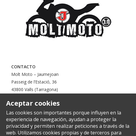
CONTACTO
Molt Moto – Jaumejoan
Passeig de l’Estació, 36
43800 Valls (Tarragona)
Aceptar cookies
Las cookies son importantes porque influyen en la
experiencia de navegación, ayudan a proteger la
privacidad y permiten realizar peticiones a través de la
Teléfono:
977 601 323
web. Utilizamos cookies propias y de terceros para
Correo electrónico:
ventes@jaumejoan.com