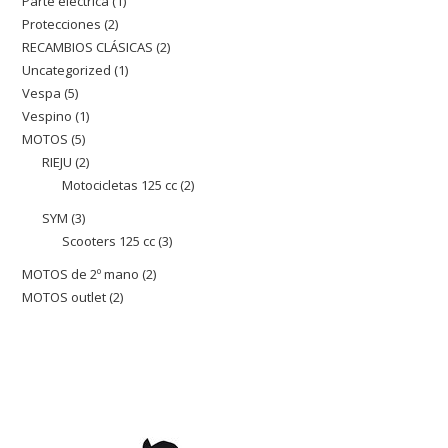
Parte eléctrica
1
1
producto
Protecciones
2
2
producto
RECAMBIOS CLÁSICAS
2
2
productos
Uncategorized
1
1
productos
Vespa
5
5
producto
Vespino
1
1
productos
MOTOS
5
5
producto
RIEJU
2
2
productos
Motocicletas 125 cc
2
2
productos
productos
SYM
3
3
Scooters 125 cc
3
3
productos
productos
MOTOS de 2º mano
2
2
MOTOS outlet
2
2
productos
productos