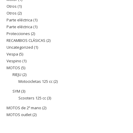
productos
Otros
1
1
producto
Otros
2
2
producto
Parte eléctrica
1
1
productos
Parte eléctrica
1
1
producto
Protecciones
2
2
producto
RECAMBIOS CLÁSICAS
2
2
productos
Uncategorized
1
1
productos
Vespa
5
5
producto
Vespino
1
1
productos
MOTOS
5
5
producto
RIEJU
2
2
productos
Motocicletas 125 cc
2
2
productos
productos
SYM
3
3
Scooters 125 cc
3
3
productos
productos
MOTOS de 2º mano
2
2
MOTOS outlet
2
2
productos
productos