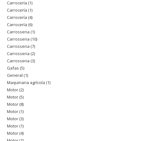
Carrocería
1
1
Carrocería
1
1
producto
Carrocería
4
4
producto
Carrocería
6
6
productos
Carrosseria
1
1
productos
Carrosseria
10
10
producto
Carrosseria
7
7
productos
Carrosseria
2
2
productos
Carrosseria
3
3
productos
Gafas
5
5
productos
General
1
1
productos
Maquinaria agrícola
1
1
producto
Motor
2
2
producto
Motor
5
5
productos
Motor
8
8
productos
Motor
1
1
productos
Motor
3
3
producto
Motor
1
1
productos
Motor
4
4
producto
Motor
1
1