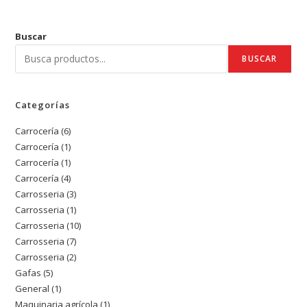
Buscar
BUSCAR
Categorías
Carrocería
6
6
Carrocería
1
1
productos
Carrocería
1
1
producto
Carrocería
4
4
producto
Carrosseria
3
3
productos
Carrosseria
1
1
productos
Carrosseria
10
10
producto
Carrosseria
7
7
productos
Carrosseria
2
2
productos
Gafas
5
5
productos
General
1
1
productos
Maquinaria agrícola
1
1
producto