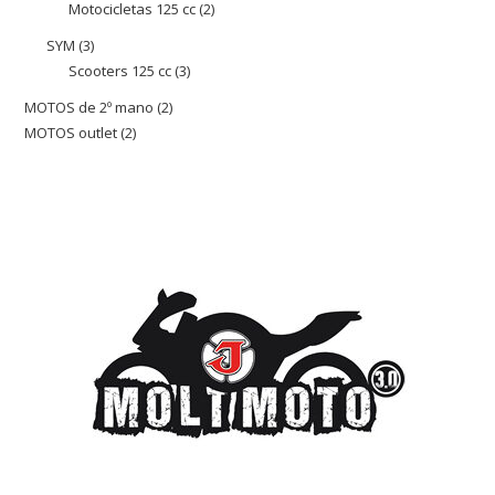
Motocicletas 125 cc
2
2
productos
productos
SYM
3
3
Scooters 125 cc
3
3
productos
productos
MOTOS de 2º mano
2
2
MOTOS outlet
2
2
productos
productos