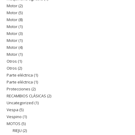
Motor
2
2
producto
Motor
5
5
productos
Motor
8
8
productos
Motor
1
1
productos
Motor
3
3
producto
Motor
1
1
productos
Motor
4
4
producto
Motor
1
1
productos
Otros
1
1
producto
Otros
2
2
producto
Parte eléctrica
1
1
productos
Parte eléctrica
1
1
producto
Protecciones
2
2
producto
RECAMBIOS CLÁSICAS
2
2
productos
Uncategorized
1
1
productos
Vespa
5
5
producto
Vespino
1
1
productos
MOTOS
5
5
producto
RIEJU
2
2
productos