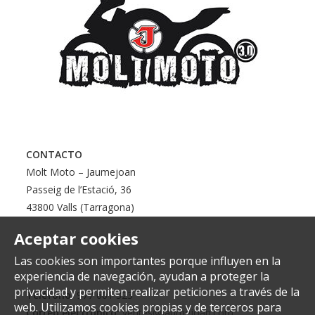
CONTACTO
Molt Moto – Jaumejoan
Passeig de l’Estació, 36
43800 Valls (Tarragona)
Aceptar cookies
Las cookies son importantes porque influyen en la
experiencia de navegación, ayudan a proteger la
privacidad y permiten realizar peticiones a través de la
Teléfono:
977 601 323
web. Utilizamos cookies propias y de terceros para
Correo electrónico:
ventes@jaumejoan.com