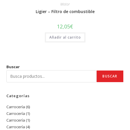
Motor
Ligier – Filtro de combustible
12,05
€
Añadir al carrito
Buscar
BUSCAR
Categorías
Carrocería
6
6
Carrocería
1
1
productos
Carrocería
1
1
producto
Carrocería
4
4
producto