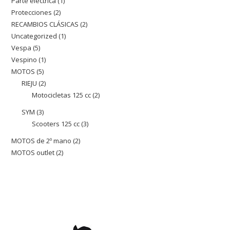
Parte eléctrica
1
1
producto
Protecciones
2
2
producto
RECAMBIOS CLÁSICAS
2
2
productos
Uncategorized
1
1
productos
Vespa
5
5
producto
Vespino
1
1
productos
MOTOS
5
5
producto
RIEJU
2
2
productos
Motocicletas 125 cc
2
2
productos
productos
SYM
3
3
Scooters 125 cc
3
3
productos
productos
MOTOS de 2º mano
2
2
MOTOS outlet
2
2
productos
productos