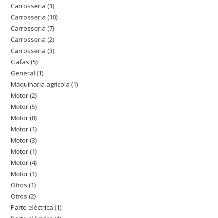
Carrosseria
1
1
productos
Carrosseria
10
10
producto
Carrosseria
7
7
productos
Carrosseria
2
2
productos
Carrosseria
3
3
productos
Gafas
5
5
productos
General
1
1
productos
Maquinaria agrícola
1
1
producto
Motor
2
2
producto
Motor
5
5
productos
Motor
8
8
productos
Motor
1
1
productos
Motor
3
3
producto
Motor
1
1
productos
Motor
4
4
producto
Motor
1
1
productos
Otros
1
1
producto
Otros
2
2
producto
Parte eléctrica
1
1
productos