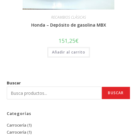
RECAMBIOS CLÁSICAS
Honda – Depósito de gasolina MBX
151,25
€
Añadir al carrito
Buscar
BUSCAR
Categorías
Carrocería
1
1
Carrocería
1
1
producto