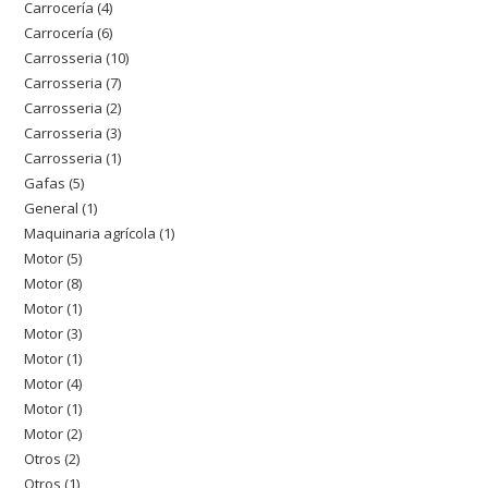
Carrocería
4
4
producto
Carrocería
6
6
productos
Carrosseria
10
10
productos
Carrosseria
7
7
productos
Carrosseria
2
2
productos
Carrosseria
3
3
productos
Carrosseria
1
1
productos
Gafas
5
5
producto
General
1
1
productos
Maquinaria agrícola
1
1
producto
Motor
5
5
producto
Motor
8
8
productos
Motor
1
1
productos
Motor
3
3
producto
Motor
1
1
productos
Motor
4
4
producto
Motor
1
1
productos
Motor
2
2
producto
Otros
2
2
productos
Otros
1
1
productos