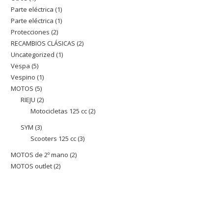
Parte eléctrica
1
1
producto
Parte eléctrica
1
1
producto
Protecciones
2
2
producto
RECAMBIOS CLÁSICAS
2
2
productos
Uncategorized
1
1
productos
Vespa
5
5
producto
Vespino
1
1
productos
MOTOS
5
5
producto
RIEJU
2
2
productos
Motocicletas 125 cc
2
2
productos
productos
SYM
3
3
Scooters 125 cc
3
3
productos
productos
MOTOS de 2º mano
2
2
MOTOS outlet
2
2
productos
productos