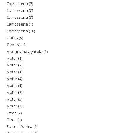
Carrosseria
7
7
productos
Carrosseria
2
2
productos
Carrosseria
3
3
productos
Carrosseria
1
1
productos
Carrosseria
10
10
producto
Gafas
5
5
productos
General
1
1
productos
Maquinaria agrícola
1
1
producto
Motor
1
1
producto
Motor
3
3
producto
Motor
1
1
productos
Motor
4
4
producto
Motor
1
1
productos
Motor
2
2
producto
Motor
5
5
productos
Motor
8
8
productos
Otros
2
2
productos
Otros
1
1
productos
Parte eléctrica
1
1
producto