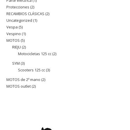
Parte eléctrica
1
1
producto
Protecciones
2
2
producto
RECAMBIOS CLÁSICAS
2
2
productos
Uncategorized
1
1
productos
Vespa
5
5
producto
Vespino
1
1
productos
MOTOS
5
5
producto
RIEJU
2
2
productos
Motocicletas 125 cc
2
2
productos
productos
SYM
3
3
Scooters 125 cc
3
3
productos
productos
MOTOS de 2º mano
2
2
MOTOS outlet
2
2
productos
productos