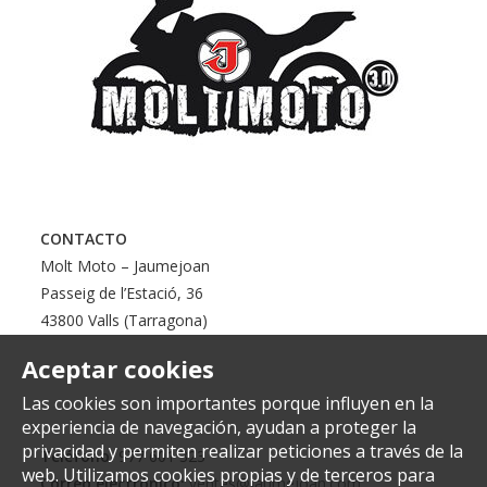
CONTACTO
Molt Moto – Jaumejoan
Passeig de l’Estació, 36
43800 Valls (Tarragona)
Aceptar cookies
Las cookies son importantes porque influyen en la
experiencia de navegación, ayudan a proteger la
privacidad y permiten realizar peticiones a través de la
Teléfono:
977 601 323
web. Utilizamos cookies propias y de terceros para
Correo electrónico:
ventes@jaumejoan.com