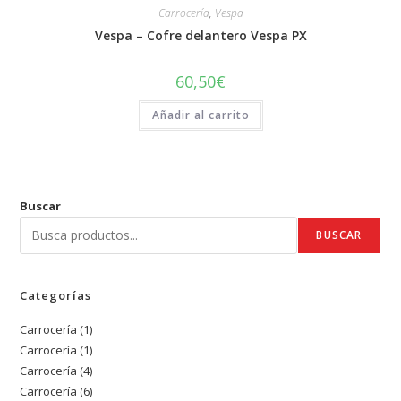
Carrocería
,
Vespa
Vespa – Cofre delantero Vespa PX
60,50
€
Añadir al carrito
Buscar
BUSCAR
Categorías
Carrocería
1
1
Carrocería
1
1
producto
Carrocería
4
4
producto
Carrocería
6
6
productos