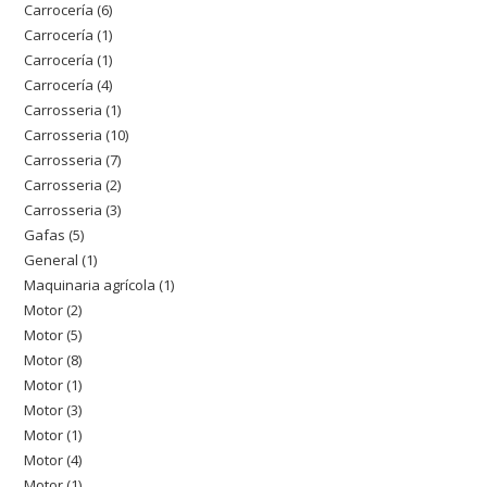
Carrocería
6
6
Carrocería
1
1
productos
Carrocería
1
1
producto
Carrocería
4
4
producto
Carrosseria
1
1
productos
Carrosseria
10
10
producto
Carrosseria
7
7
productos
Carrosseria
2
2
productos
Carrosseria
3
3
productos
Gafas
5
5
productos
General
1
1
productos
Maquinaria agrícola
1
1
producto
Motor
2
2
producto
Motor
5
5
productos
Motor
8
8
productos
Motor
1
1
productos
Motor
3
3
producto
Motor
1
1
productos
Motor
4
4
producto
Motor
1
1