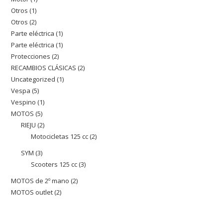
productos
Otros
1
1
producto
Otros
2
2
producto
Parte eléctrica
1
1
productos
Parte eléctrica
1
1
producto
Protecciones
2
2
producto
RECAMBIOS CLÁSICAS
2
2
productos
Uncategorized
1
1
productos
Vespa
5
5
producto
Vespino
1
1
productos
MOTOS
5
5
producto
RIEJU
2
2
productos
Motocicletas 125 cc
2
2
productos
productos
SYM
3
3
Scooters 125 cc
3
3
productos
productos
MOTOS de 2º mano
2
2
MOTOS outlet
2
2
productos
productos