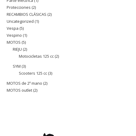
Parte eléctrica
1
1
producto
Protecciones
2
2
producto
RECAMBIOS CLÁSICAS
2
2
productos
Uncategorized
1
1
productos
Vespa
5
5
producto
Vespino
1
1
productos
MOTOS
5
5
producto
RIEJU
2
2
productos
Motocicletas 125 cc
2
2
productos
productos
SYM
3
3
Scooters 125 cc
3
3
productos
productos
MOTOS de 2º mano
2
2
MOTOS outlet
2
2
productos
productos