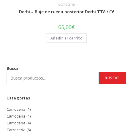
Carrocería
Derbi – Buje de rueda posterior Derbi TT8 / C6
65,00
€
Añadir al carrito
Buscar
BUSCAR
Categorías
Carrocería
1
1
Carrocería
1
1
producto
Carrocería
4
4
producto
Carrocería
6
6
productos