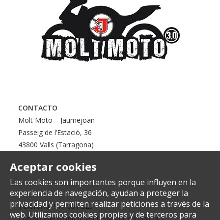
CONTACTO
Molt Moto – Jaumejoan
Passeig de l’Estació, 36
43800 Valls (Tarragona)
Aceptar cookies
Las cookies son importantes porque influyen en la
experiencia de navegación, ayudan a proteger la
privacidad y permiten realizar peticiones a través de la
Teléfono:
977 601 323
web. Utilizamos cookies propias y de terceros para
Correo electrónico:
ventes@jaumejoan.com