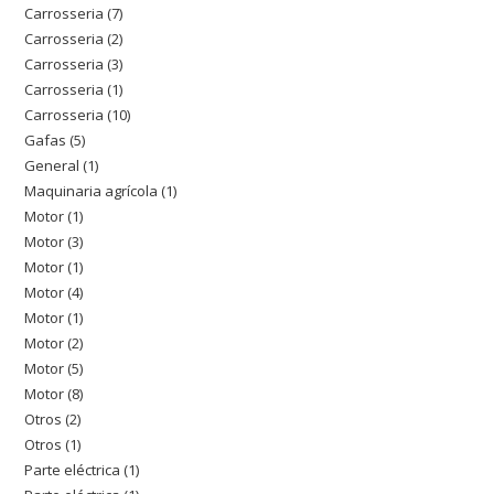
Carrosseria
7
7
productos
Carrosseria
2
2
productos
Carrosseria
3
3
productos
Carrosseria
1
1
productos
Carrosseria
10
10
producto
Gafas
5
5
productos
General
1
1
productos
Maquinaria agrícola
1
1
producto
Motor
1
1
producto
Motor
3
3
producto
Motor
1
1
productos
Motor
4
4
producto
Motor
1
1
productos
Motor
2
2
producto
Motor
5
5
productos
Motor
8
8
productos
Otros
2
2
productos
Otros
1
1
productos
Parte eléctrica
1
1
producto