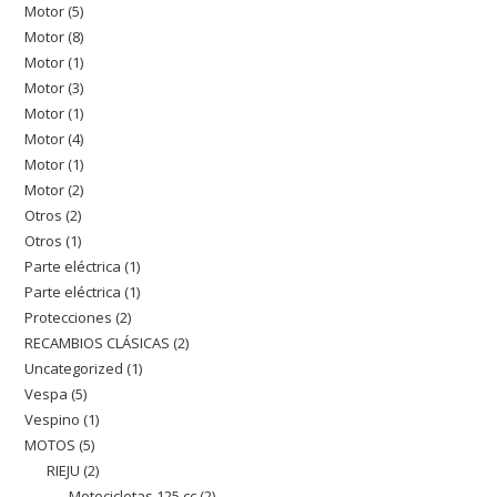
Motor
5
5
producto
Motor
8
8
productos
Motor
1
1
productos
Motor
3
3
producto
Motor
1
1
productos
Motor
4
4
producto
Motor
1
1
productos
Motor
2
2
producto
Otros
2
2
productos
Otros
1
1
productos
Parte eléctrica
1
1
producto
Parte eléctrica
1
1
producto
Protecciones
2
2
producto
RECAMBIOS CLÁSICAS
2
2
productos
Uncategorized
1
1
productos
Vespa
5
5
producto
Vespino
1
1
productos
MOTOS
5
5
producto
RIEJU
2
2
productos
Motocicletas 125 cc
2
2