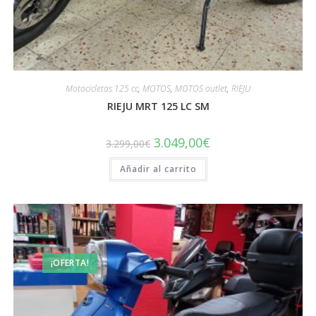
Motocicletas 125 cc
,
MOTOS
,
MOTOS outlet
,
RIEJU
RIEJU MRT 125 LC SM
El
El
3.049,00
€
3.299,00
€
precio
precio
original
actual
Añadir al carrito
era:
es:
3.299,00€.
3.049,00€.
¡OFERTA!