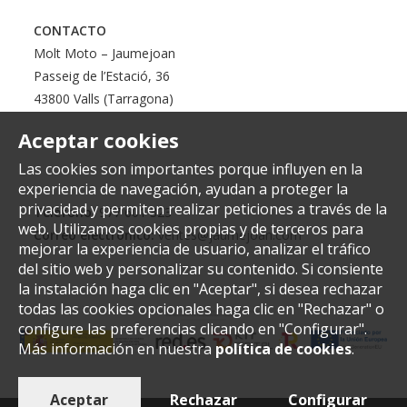
CONTACTO
Molt Moto – Jaumejoan
Passeig de l’Estació, 36
43800 Valls (Tarragona)
Aceptar cookies
Las cookies son importantes porque influyen en la
experiencia de navegación, ayudan a proteger la
privacidad y permiten realizar peticiones a través de la
Teléfono:
977 601 323
web. Utilizamos cookies propias y de terceros para
Correo electrónico:
ventes@jaumejoan.com
mejorar la experiencia de usuario, analizar el tráfico
del sitio web y personalizar su contenido. Si consiente
la instalación haga clic en "Aceptar", si desea rechazar
todas las cookies opcionales haga clic en "Rechazar" o
configure las preferencias clicando en "Configurar".
Más información en nuestra
política de cookies
.
Aceptar
Rechazar
Configurar