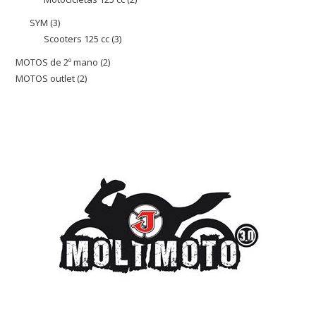
productos
productos
SYM
3
3
Scooters 125 cc
3
3
productos
productos
MOTOS de 2º mano
2
2
MOTOS outlet
2
2
productos
productos