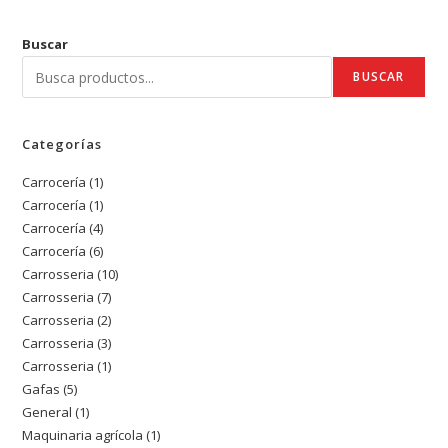
Buscar
BUSCAR
Categorías
Carrocería
1
1
Carrocería
1
1
producto
Carrocería
4
4
producto
Carrocería
6
6
productos
Carrosseria
10
10
productos
Carrosseria
7
7
productos
Carrosseria
2
2
productos
Carrosseria
3
3
productos
Carrosseria
1
1
productos
Gafas
5
5
producto
General
1
1
productos
Maquinaria agrícola
1
1
producto