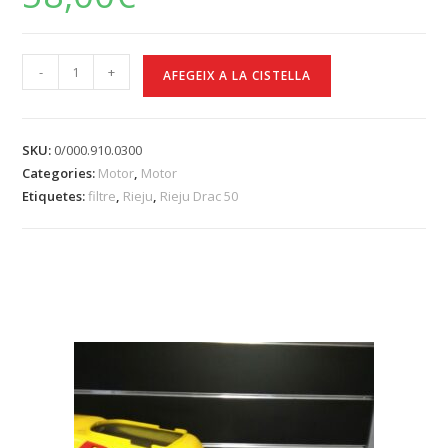
quantitat
-
+
AFEGEIX A LA CISTELLA
de
Rieju
-
SKU:
0/000.910.0300
Caixa
Categories:
Motor
,
Motor
filtre
Etiquetes:
filtre
,
Rieju
,
Rieju Drac 50
Rieju
Drac
50
Productes relacionats