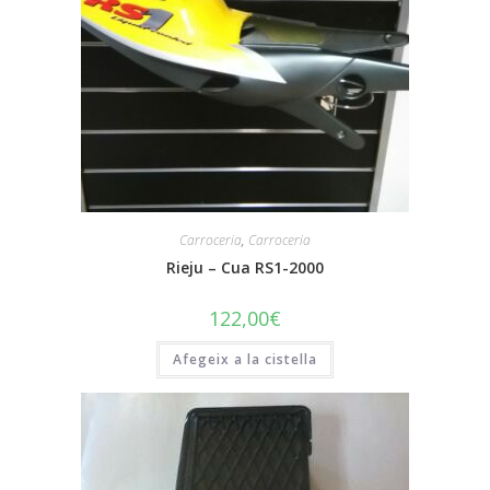
Carroceria
,
Carroceria
Rieju – Cua RS1-2000
122,00
€
Afegeix a la cistella