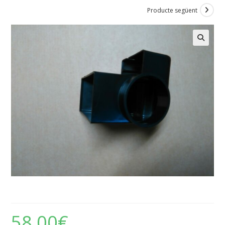
Producte següent
Rieju – Caixa filtre Rieju Drac 50
58,00
€