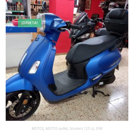
¡OFERTA!
MOTOS
,
MOTOS outlet
,
Scooters 125 cc
,
SYM