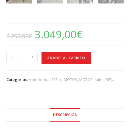
RIEJU MRT 125 LC SM
3.049,00
€
El
El
3.299,00
€
precio
precio
original
actual
era:
es:
3.299,00€.
3.049,00€.
RIEJU
-
+
AÑADIR AL CARRITO
MRT
125
LC
Categorías:
Motocicletas 125 cc
,
MOTOS
,
MOTOS outlet
,
RIEJU
SM
cantidad
DESCRIPCIÓN