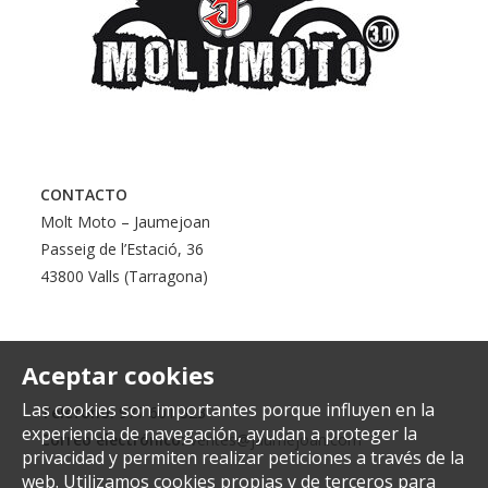
CONTACTO
Molt Moto – Jaumejoan
Passeig de l’Estació, 36
43800 Valls (Tarragona)
Aceptar cookies
Las cookies son importantes porque influyen en la
Teléfono:
977 601 323
experiencia de navegación, ayudan a proteger la
Correo electrónico:
ventes@jaumejoan.com
privacidad y permiten realizar peticiones a través de la
web. Utilizamos cookies propias y de terceros para