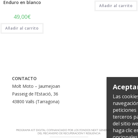
Enduro en blanco
Añadir al carrito
49,00
€
Añadir al carrito
CONTACTO
Acepta
Molt Moto – Jaumejoan
T
Passeig de l’Estació, 36
C
Las cookie
43800 Valls (Tarragona)
navegación
peticiones 
terceros pa
del sitio w
haga clic e
opcionales