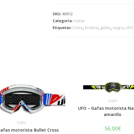
Gafas
motorista
SKU:
40912
Bullet
Categoría:
Gafas
Cross
Etiquetas:
Cross
,
Enduro
,
gafas
,
negro
,
UFO
Enduro
en
negro
cantidad
Gafas
UFO – Gafas motorista Na
amarillo
Gafas
56,00
€
afas motorista Bullet Cross