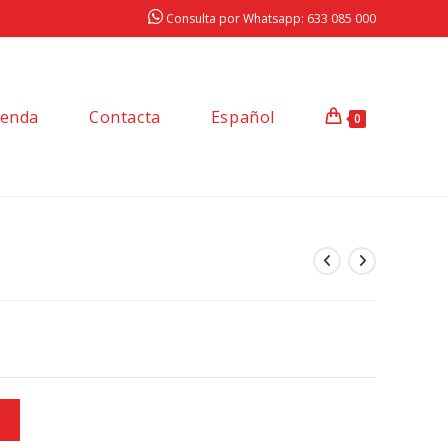
Consulta por Whatsapp: 633 085 000
ienda
Contacta
Español
0
 Bullet Cross Enduro en negro