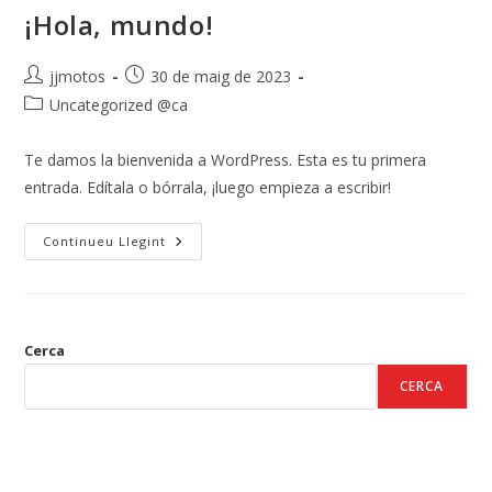
¡Hola, mundo!
Autor
Entrada
jjmotos
30 de maig de 2023
de
publicada:
Categoria
Uncategorized @ca
l'entrada:
de
l'entrada:
Te damos la bienvenida a WordPress. Esta es tu primera
entrada. Edítala o bórrala, ¡luego empieza a escribir!
¡Hola,
Continueu Llegint
Mundo!
Cerca
CERCA
Categories